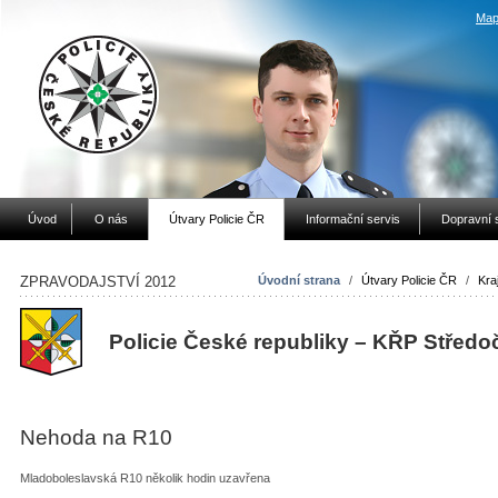
Map
Úvod
O nás
Útvary Policie ČR
Informační servis
Dopravní 
ZPRAVODAJSTVÍ 2012
Úvodní strana
/
Útvary Policie ČR
/
Kraj
Policie České republiky – KŘP Středo
Nehoda na R10
Mladoboleslavská R10 několik hodin uzavřena