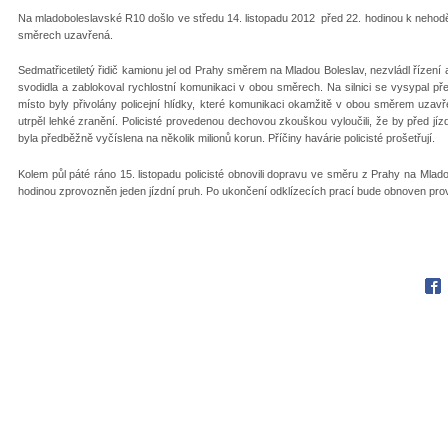
Na mladoboleslavské R10 došlo ve středu 14. listopadu 2012 před 22. hodinou k nehod
směrech uzavřená.
Sedmatřicetiletý řidič kamionu jel od Prahy směrem na Mladou Boleslav, nezvládl řízení
svodidla a zablokoval rychlostní komunikaci v obou směrech. Na silnici se vysypal p
místo byly přivolány policejní hlídky, které komunikaci okamžitě v obou směrem uzavř
utrpěl lehké zranění. Policisté provedenou dechovou zkouškou vyloučili, že by před jí
byla předběžně vyčíslena na několik milionů korun. Příčiny havárie policisté prošetřují.
Kolem půl páté ráno 15. listopadu policisté obnovili dopravu ve směru z Prahy na Ml
hodinou zprovozněn jeden jízdní pruh. Po ukončení odklízecích prací bude obnoven pro
Fac