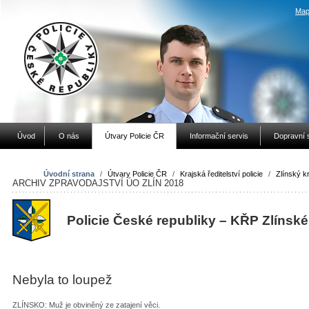
Map
Úvod
O nás
Útvary Policie ČR
Informační servis
Dopravní 
Úvodní strana
/
Útvary Policie ČR
/
Krajská ředitelství policie
/
Zlínský kr
ARCHIV ZPRAVODAJSTVÍ ÚO ZLÍN 2018
Policie České republiky – KŘP Zlínské
Nebyla to loupež
ZLÍNSKO: Muž je obviněný ze zatajení věci.