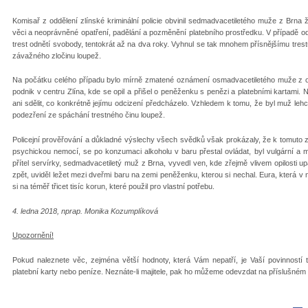
Komisař z oddělení zlínské kriminální policie obvinil sedmadvacetiletého muže z Brna ž
věci a neoprávněné opatření, padělání a pozměnění platebního prostředku. V případě o
trest odnětí svobody, tentokrát až na dva roky. Vyhnul se tak mnohem přísnějšímu tres
závažného zločinu loupež.
Na počátku celého případu bylo mírně zmatené oznámení osmadvacetiletého muže z obc
podnik v centru Zlína, kde se opil a přišel o peněženku s penězi a platebními kartami.
ani sdělit, co konkrétně jejímu odcizení předcházelo. Vzhledem k tomu, že byl muž lehce 
podezření ze spáchání trestného činu loupež.
Policejní prověřování a důkladné výslechy všech svědků však prokázaly, že k tomuto 
psychickou nemocí, se po konzumaci alkoholu v baru přestal ovládat, byl vulgární 
přítel servírky, sedmadvacetiletý muž z Brna, vyvedl ven, kde zřejmě vlivem opilosti up
zpět, uviděl ležet mezi dveřmi baru na zemi peněženku, kterou si nechal. Eura, která v n
si na téměř třicet tisíc korun, které použil pro vlastní potřebu.
4. ledna 2018, nprap. Monika Kozumplíková
Upozornění!
Pokud naleznete věc, zejména větší hodnoty, která Vám nepatří, je Vaší povinností t
platební karty nebo peníze. Neznáte-li majitele, pak ho můžeme odevzdat na příslušném úř