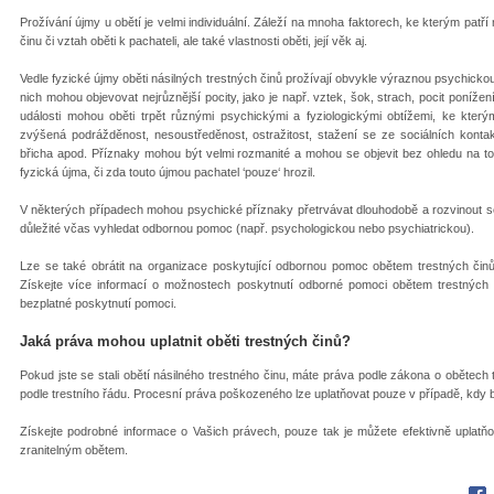
Prožívání újmy u obětí je velmi individuální. Záleží na mnoha faktorech, ke kterým patř
činu či vztah oběti k pachateli, ale také vlastnosti oběti, její věk aj.
Vedle fyzické újmy oběti násilných trestných činů prožívají obvykle výraznou psychickou 
nich mohou objevovat nejrůznější pocity, jako je např. vztek, šok, strach, pocit ponížen
události mohou oběti trpět různými psychickými a fyziologickými obtížemi, ke který
zvýšená podrážděnost, nesoustředěnost, ostražitost, stažení se ze sociálních kontaktů
břicha apod. Příznaky mohou být velmi rozmanité a mohou se objevit bez ohledu na t
fyzická újma, či zda touto újmou pachatel ‘pouze‘ hrozil.
V některých případech mohou psychické příznaky přetrvávat dlouhodobě a rozvinout se
důležité včas vyhledat odbornou pomoc (např. psychologickou nebo psychiatrickou).
Lze se také obrátit na organizace poskytující odbornou pomoc obětem trestných činů
Získejte více informací o možnostech poskytnutí odborné pomoci obětem trestných či
bezplatné poskytnutí pomoci.
Jaká práva mohou uplatnit oběti trestných činů?
Pokud jste se stali obětí násilného trestného činu, máte práva podle zákona o obětech
podle trestního řádu. Procesní práva poškozeného lze uplatňovat pouze v případě, kdy by
Získejte podrobné informace o Vašich právech, pouze tak je můžete efektivně uplatňo
zranitelným obětem.