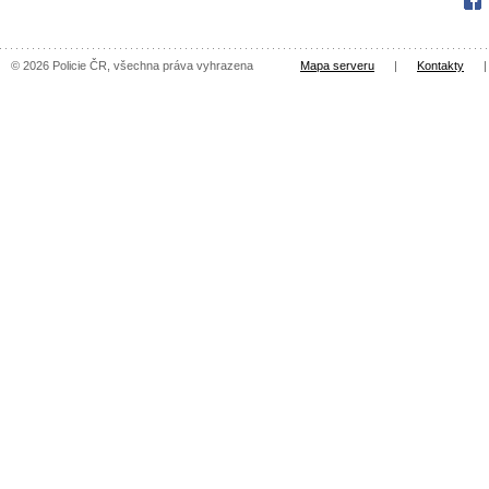
Fac
© 2026 Policie ČR, všechna práva vyhrazena
Mapa serveru
|
Kontakty