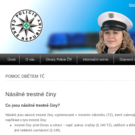
Map
Úvod
O nás
Útvary Policie ČR
Informační servis
Dopravní 
POMOC OBĚTEM TČ
Násilné trestné činy
Co jsou násilné trestné činy?
Násilné jsou takové trestné činy vyjmenované v trestním zákoníku (TZ), které zahrnují
například o tyto trestné činy:
trestné činy proti životu a zdraví – např. pokus vraždy (§ 140 TZ), ublížení a tě
jiné nelidské zacházení (§ 149),