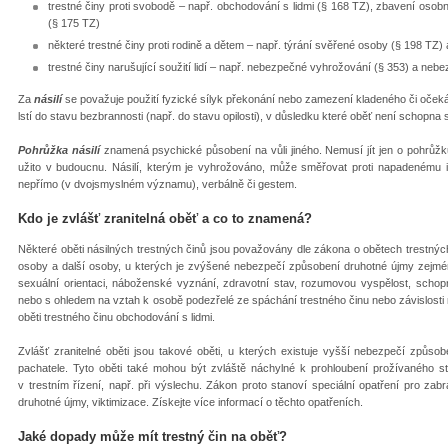
trestné činy proti svobodě – např. obchodování s lidmi (§ 168 TZ), zbavení osob
(§ 175 TZ)
některé trestné činy proti rodině a dětem – např. týrání svěřené osoby (§ 198 TZ) 
trestné činy narušující soužití lidí – např. nebezpečné vyhrožování (§ 353) a ne
Za
násilí
se považuje použití fyzické sílyk překonání nebo zamezení kladeného či očeká
lstí do stavu bezbrannosti (např. do stavu opilosti), v důsledku které oběť není schopna s
Pohrůžka násilí
znamená psychické působení na vůli jiného. Nemusí jít jen o pohrůžku 
užito v budoucnu. Násilí, kterým je vyhrožováno, může směřovat proti napadenému i
nepřímo (v dvojsmyslném významu), verbálně či gestem.
Kdo je zvlášť zranitelná oběť a co to znamená?
Některé oběti násilných trestných činů jsou považovány dle zákona o obětech trestných
osoby a další osoby, u kterých je zvýšené nebezpečí způsobení druhotné újmy zejména
sexuální orientaci, náboženské vyznání, zdravotní stav, rozumovou vyspělost, schopno
nebo s ohledem na vztah k osobě podezřelé ze spáchání trestného činu nebo závislosti n
oběti trestného činu obchodování s lidmi.
Zvlášť zranitelné oběti jsou takové oběti, u kterých existuje vyšší nebezpečí způso
pachatele. Tyto oběti také mohou být zvláště náchylné k prohloubení prožívaného s
v trestním řízení, např. při výslechu. Zákon proto stanoví speciální opatření pro zab
druhotné újmy, viktimizace. Získejte více informací o těchto opatřeních.
Jaké dopady může mít trestný čin na oběť?