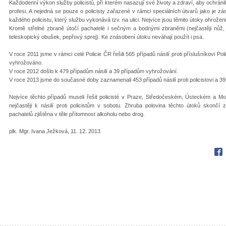
Každodenní výkon služby policistů, při kterém nasazují své životy a zdraví, aby ochránili 
profesi. A nejedná se pouze o policisty zařazené v rámci speciálních útvarů jako je z
každého policistu, který službu vykonává tzv. na ulici. Nejvíce jsou těmito útoky ohroženi
Kromě střelné zbraně útočí pachatelé i sečným a bodnými zbraněmi (nejčastěji nůž, 
teleskopický obušek, pepřový sprej). Ke znásobení útoku neváhají použít i psa.
V roce 2011 jsme v rámci celé Policie ČR řešili 565 případů násilí proti příslušníkovi Po
vyhrožováno.
V roce 2012 došlo k 479 případům násilí a 39 případům vyhrožování.
V roce 2013 jsme do současné doby zaznamenali 453 případů násilí proti policistovi a 39 p
Nejvíce těchto případů museli řešit policisté v Praze, Středočeském, Ústeckém a Mor
nejčastěji k násilí proti policistům v sobotu. Zhruba polovina těchto útoků skončí 
pachatelů zjištěna v těle přítomnost alkoholu nebo drog.
plk. Mgr. Ivana Ježková, 11. 12. 2013
Fac