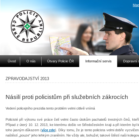
Map
Úvod
O nás
Útvary Policie ČR
Informační servis
Dopravní 
ZPRAVODAJSTVÍ 2013
Násilí proti policistům při služebních zákrocích
Vedení policejního prezidia tento problém velmi citlivě vnímá
Policisté při výkonu své práce čelí velmi často útokům pachatelů trestných činů, kteří
Případ z úterý 10. 12. 2013, ke kterému došlo ve Středočeském kraji a při kterém byl kr
toho jasným důkazem (
více zde
). Díky tomu, že je tento policista velmi dobře vycviče
naštěstí „pouze“ jeho lehkým zraněním. Ne vždy ale, bohužel, takové štěstí naši kolegov