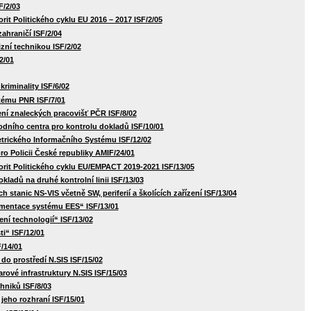
F/2/03
rit Politického cyklu EU 2016 – 2017 ISF/2/05
zahraničí ISF/2/04
zní technikou ISF/2/02
2/01
kriminality ISF/6/02
tému PNR ISF/7/01
ení znaleckých pracovišť PČR ISF/8/02
odního centra pro kontrolu dokladů ISF/10/01
trického Informačního Systému ISF/12/02
ro Policii České republiky AMIF/24/01
orit Politického cyklu EU/EMPACT 2019-2021 ISF/13/05
okladů na druhé kontrolní linii ISF/13/03
tanic NS-VIS včetně SW, periferií a školících zařízení ISF/13/04
lementace systému EES“ ISF/13/01
ení technologií“ ISF/13/02
i“ ISF/12/01
F/14/01
do prostředí N.SIS ISF/15/02
rové infrastruktury N.SIS ISF/15/03
hniků ISF/8/03
jeho rozhraní ISF/15/01