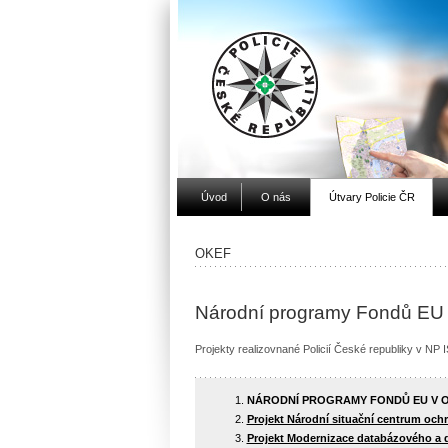
Úvod
O nás
Útvary Policie ČR
OKEF
Národní programy Fondů EU v 
Projekty realizovnané Policií České republiky v NP 
NÁRODNÍ PROGRAMY FONDŮ EU V OBL
Projekt Národní situační centrum ochr
Projekt Modernizace databázového a d