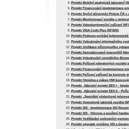
Projekt Mobilní analytická laboratoř IS
Projekt Financování implementace prio
Projekt Styční důstojníci Policie ČR v 
Projekt Monitorovací vozidla s termovi
Projekt Videokonferenční zařízení ISF/
Projekt VISA Code Plus ISF/5/01
Projekt Podpora potírání kybernetické 
Projekt Vybudování informačního sys
Projekt Unifikace přístrojového vybav
Projekt Specializované pracoviště Nár
Projekt Vybudování centrálního Biome
Projekt Pořízení návratových vozidel p
Projekt Financování implementace pri
Projekt Pořízení zařízení ke kontrole d
Projekt Obměna a nákup HW koncových s
Projekt „Národní projekt EES I – Imp
Projekt „Národní projekt EES II – Poříz
Projekt „Speciální výslechové místnost
Projekt Operativně taktická vozidla IS
Projekt SIS - Implementace SIS Recast 
Projekt SIS - Obnova a posílení hardwa
Projekt Vzdělávání policejních pyrotec
Projekt upgrade systému VIS a úpravy 