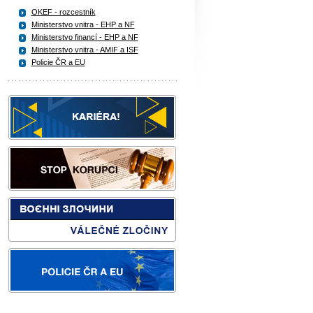
OKEF - rozcestník
Ministerstvo vnitra - EHP a NF
Ministerstvo financí - EHP a NF
Ministerstvo vnitra - AMIF a ISF
Policie ČR a EU