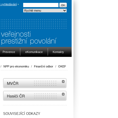
 vyhledávání
Prevence
eKomunikace
Kontakty
/
NPP pro ekonomiku
/
Finanční odbor
/
OKEF
MVČR
internetové stránky Hasiči ČR
SOUVISEJÍCÍ ODKAZY