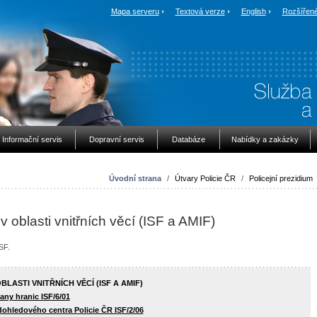
Mapa serveru
Textová verze
English
Rozšířené
Informační servis
Dopravní servis
Databáze
Nabídky a zakázky
Úvodní strana
/
Útvary Policie ČR
/
Policejní prezidium
oblasti vnitřních věcí (ISF a AMIF)
ISF.
ASTI VNITŘNÍCH VĚCÍ (ISF A AMIF)
any hranic ISF/6/01
ohledového centra Policie ČR ISF/2/06