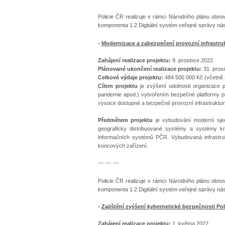
Policie ČR realizuje v rámci Národního plánu obno
komponenta 1.2 Digitální systém veřejné správy násl
-
Modernizace a zabezpečení provozní infrastrukt
Zahájení realizace projektu:
9. prosince 2022
Plánované ukončení realizace projektu:
31. pros
Celkové výdaje projektu:
484 500 000 Kč (včetně 
Cílem projektu
je zvýšení odolnosti organizace 
pandemie apod.) vytvořením bezpečné platformy pr
vysoce dostupné a bezpečné provozní infrastruktur
Předmětem projektu
je
vybudování moderní sjed
geograficky distribuované systémy a systémy kr
informačních systémů PČR.
Vybudovaná infrastr
koncových zařízení.
--- --- ---
Policie ČR realizuje v rámci Národního plánu obno
komponenta 1.2 Digitální systém veřejné správy násl
-
Zajištění zvýšení kybernetické bezpečnosti Pol
Zahájení realizace projektu:
1. května 2022