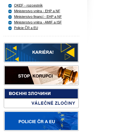
OKEF - rozcestník
Ministerstvo vnitra - EHP a NF
Ministerstvo financí - EHP a NF
Ministerstvo vnitra - AMIF a ISF
Policie ČR a EU