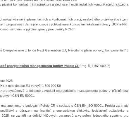
 páteřní komunikační infrastruktury a sjednocení multimediálních komunikačních služeb a
chnologií včetně implementačních a konfiguračních prací, nezbytného projektového řízení
ýšení propustnosti dat a přenosové rychlosti mezi koncovými lokalitami (útvary ÚCP a PP).
omocí šifrování a její plné správy pracovníky NCIKT.
edků Evropské unie z fondu Next Generation EU, Národního plánu obnovy, komponenta 7.3
odobě energetického managementu budov Policie ČR
(reg. č. 4187000002)
ince 2025
H), z toho dotace EU ve výši 1 500 000 Kč
ce pro systémové a jednotné zavedení energetického managementu budov v příslušnosti
anovených ČSN EN 50001.
o managementu v budovách Policie ČR v souladu s ČSN EN ISO 50001. Projekt zahrnuje
odářství s důrazem na finanční a energetickou efektivitu, legislativní požadavky a
k 2025, se zaměří na definici klíčových parametrů a vytvoření jednotného systému pro