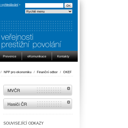
 vyhledávání
Prevence
eKomunikace
Kontakty
/
NPP pro ekonomiku
/
Finanční odbor
/
OKEF
MVČR
internetové stránky Hasiči ČR
SOUVISEJÍCÍ ODKAZY