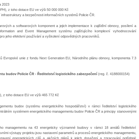
a 2023
PH), z toho dotace EU ve výši 50 000 000 Kč
 infrastruktury a bezpečnosti informačních systémů Policie ČR.
rových a softwarových komponent a jejich implementace k zajištění obnovy, posílení a
Information and Event Management systému zajišťujícího komplexní vyhodnocování
pro jeho efektivní používání a vyškolení odpovědných pracovníků.
edků Evropské unie z fondu Next Generation EU, Národního plánu obnovy, komponenta 7.3
tu budov Policie ČR - Ředitelství logistického zabezpečení
(reg. č. 4188000154)
), z toho dotace EU ve výši 465 772 Kč
mentu budov (systému energetického hospodářství) v rámci ředitelství logistického
centrálním systémem energetického managementu budov Policie ČR a principy stanovenými
ého managementu na 43 energeticky významné budovy v rámci 18 areálů ředitelství
lavními výstupy projektu jsou nastavení parametrů a procesů energetického managementu,
stavení energetických cílů a akčních plánů k jejich dosažení a zpracování potřebné