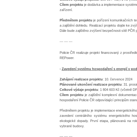
Cílem projektu
je dodávka a implementace systému
zařízení.
Předmětem projektu
je pořízení komunikačních te
a zajištění dohledu. Realizací projektu dojde ke zv
Dále bude zajištěno zvýšení bezpečnosti sítě PČR p
--- --- ---
Policie ČR realizuje projekt financovaný z prostř
REPower.
-
Zavedení systému hospodaření s energií v p
Zahájení realizace projektu
: 10. července 2024
Plánované ukončení realizace projektu
: 31. pros
Celkové výdaje projektu
: 1 804 603 Kč (včetně DP
Cílem projektu
je zajištění komplexní dokumenta
hospodaření Policie ČR odpovídající principům st
Předmětem projektu je implementace energetickéh
zavedení centrálního systému energetického hosp
ekologické dopady. První etapa, plánovaná na ro
vybrané budovy.
--- --- ---