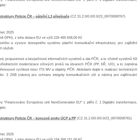
ekt:
ruktury Policie ČR – páteřní L3 přepínače
(CZ.31.2.0/0.0/0.0/23_097/0008767)
inec 2025
ně DPH), z toho dotace EU ve výši 226 465 648,00 Kč
ního a vysoce dostupného systému páteřní komunikační infrastruktury pro zajištění
h služeb.
osti, propustnosti a bezpečnosti informačních systémů a dat PČR, a to včetně systémů KII
ostřednictvím modernizace síťových prvků na útvarech PČR (PP, KŘ, UO), a to zejména
přenosové rychlosti mezi ITS MV a objekty PČR. Aktivitami dojde k realizaci technických
t. 3 ZKB (nástroj pro ochranu integrity komunikačních sítí a nástroj pro zajišťování
vy "Financováno Evropskou unií NextGeneration EU" z pilíře č. 1 Digitální transformace,
ekt:
truktury Policie ČR – koncové prvky ÚCP a PP
(CZ.31.2.0/0.0/0.0/23_097/0008781)
inec 2025
ně DPH), z toho dotace EU ve výši 154 268 151,00 Kč