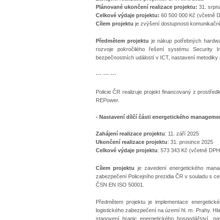
Plánované ukončení realizace projektu:
31. srpn
Celkové výdaje projektu:
60 500 000 Kč (včetně D
Cílem projektu
je zvýšení dostupnosti komunikační
Předmětem projektu
je nákup potřebných hardwa
rozvoje pokročilého řešení systému Security 
bezpečnostních událostí v ICT, nastavení metodiky 
--- --- ---
Policie ČR realizuje projekt financovaný z prostř
REPower.
- Nastavení dílčí části energetického managemen
Zahájení realizace projektu
: 11. září 2025
Ukončení realizace projektu
: 31. prosince 2025
Celkové výdaje projektu
: 573 343 Kč (včetně DPH
Cílem projektu
je zavedení energetického manage
zabezpečení Policejního prezidia ČR v souladu s 
ČSN EN ISO 50001.
Předmětem projektu je implementace energetick
logistického zabezpečení na území hl. m. Prahy. H
stanovení hranic energetického hospodářství, na