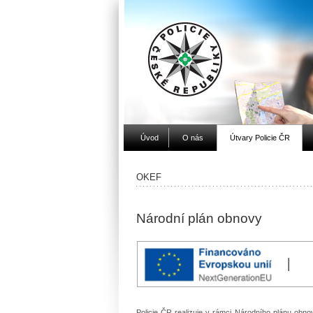
Úvod
O nás
Útvary Policie ČR
OKEF
Národní plán obnovy
Policie ČR realizuje v rámci Národního plánu obno