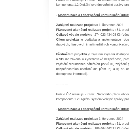
komponenta 1.2 Digitální systém veřejné správy proj
-
Modernizace a zabezpečení komunikační infrast
Zahájení realizace projektu:
1. červenec 2024
Plánované ukončení realizace projektu:
31. pros
Celkové výdaje projektu:
274 023 434,08 Kč (včet
Cílem projektu
je dodávka a implementace robust
datových, hlasových i multimediálních komunikačníc
Předmětem projektu
je zajištění zvýšení dostupn
a VIS dle zákona o kybernetické bezpečnosti, pr
zajištění redundance páteřních prvků KI, zvýšení 
bezpečnostních opatření dle písm. b) a k) §5 ods
dostupnosti informací).
--- --- ---
Policie ČR realizuje v rámci Národního plánu obno
komponenta 1.2 Digitální systém veřejné správy proj
-
Modernizace a zabezpečení komunikační infras
Zahájení realizace projektu:
1. červenec 2024
Plánované ukončení realizace projektu:
31. pros
Celkové výdaje projektu:
186 664 462,71 Kč (včet