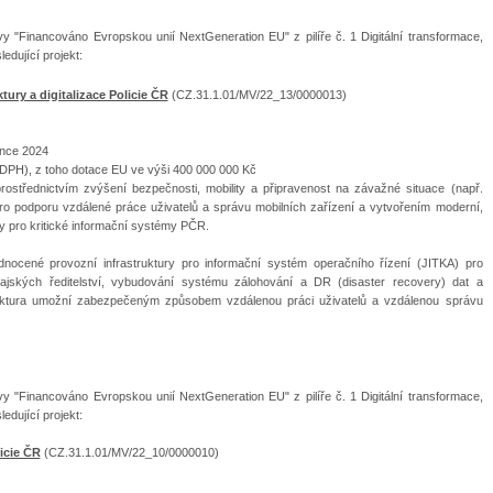
vy "Financováno Evropskou unií NextGeneration EU" z pilíře č. 1 Digitální transformace,
edující projekt:
ury a digitalizace Policie ČR
(CZ.31.1.01/MV/22_13/0000013)
ince 2024
DPH), z toho dotace EU ve výši 400 000 000 Kč
prostřednictvím zvýšení bezpečnosti, mobility a připravenost na závažné situace (např.
o podporu vzdálené práce uživatelů a správu mobilních zařízení a vytvořením moderní,
y pro kritické informační systémy PČR.
nocené provozní infrastruktury pro informační systém operačního řízení (JITKA) pro
ajských ředitelství, vybudování systému zálohování a DR (disaster recovery) dat a
uktura umožní zabezpečeným způsobem vzdálenou práci uživatelů a vzdálenou správu
vy "Financováno Evropskou unií NextGeneration EU" z pilíře č. 1 Digitální transformace,
edující projekt:
icie ČR
(CZ.31.1.01/MV/22_10/0000010)