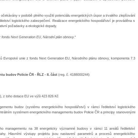
čekávány v podobě plného využití potenciálu energetických úspor a trvalého zlepšování
telství logistického zabezpečení. Realizace energetického hospodářství je prováděna s
lativní požadavky a ekologické dopady.
z fondu Next Generation EU, Národní plán obnovy.“
edků Evropské unie z fondu Next Generation EU, Národního plánu obnovy, komponenta 7.3
tu budov Policie ČR - ŘLZ - II. část
(reg. č. 4188000244)
), z toho dotace EU ve výši 423 826 Kč
mentu budov (systému energetického hospodářství) v rámci ředitelství logistického
centrálním systémem energetického managementu budov Policie ČR a principy stanovenými
ého managementu na 38 energeticky významné budovy v rámci 11 areálů ředitelství
ahy. Hlavními výstupy projektu jsou nastavení parametrů a procesů energetického