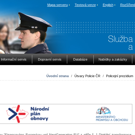
Mapa serveru
Textová verze
English
Rozšířené
Informační servis
Dopravní servis
Databáze
Nabídky a zakázky
Úvodní strana
/
Útvary Policie ČR
/
Policejní prezidium
vy "Financováno Evropskou unií NextGeneration EU" z pilíře č. 1 Digitální transformace,