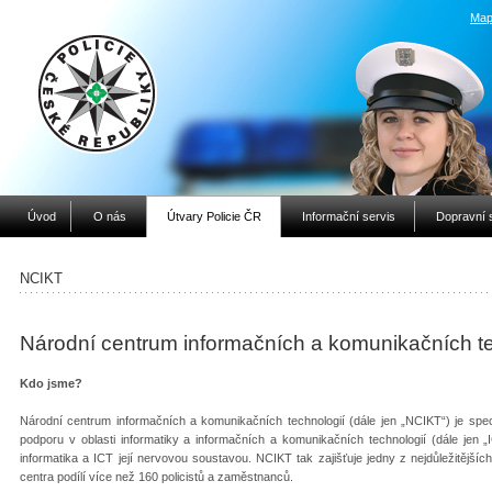
Map
Úvod
O nás
Útvary Policie ČR
Informační servis
Dopravní 
NCIKT
Národní centrum informačních a komunikačních te
Kdo jsme?
Národní centrum informačních a komunikačních technologií (dále jen „NCIKT“) je spec
podporu v oblasti informatiky a informačních a komunikačních technologií (dále jen „I
informatika a ICT její nervovou soustavou. NCIKT tak zajišťuje jedny z nejdůležitěj
centra podílí více než 160 policistů a zaměstnanců.