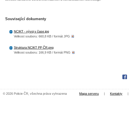
Související dokumenty
NCIKT - vývoj v čase.jpg
Velikost souboru: 660,8 KB / formát JPG
Struktura NCIKT PP ČR.png
Velikost souboru: 166,9 KB / formát PNG
Fac
© 2026 Policie ČR, všechna práva vyhrazena
Mapa serveru
|
Kontakty