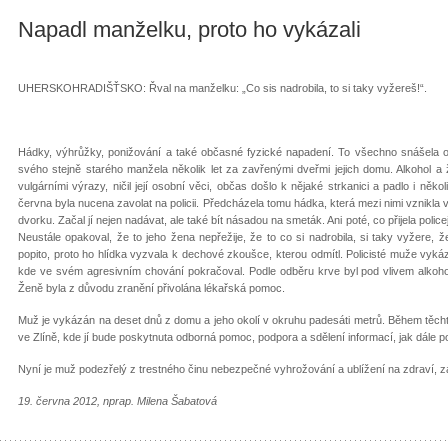
Napadl manželku, proto ho vykázali
UHERSKOHRADIŠŤSKO: Řval na manželku: „Co sis nadrobila, to si taky vyžereš!“.
Hádky, výhrůžky, ponižování a také občasné fyzické napadení. To všechno snášela o
svého stejně starého manžela několik let za zavřenými dveřmi jejich domu. Alkohol a 
vulgárními výrazy, ničil její osobní věci, občas došlo k nějaké strkanici a padlo i něk
června byla nucena zavolat na policii. Předcházela tomu hádka, která mezi nimi vznikla v
dvorku. Začal jí nejen nadávat, ale také bít násadou na smeták. Ani poté, co přijela police
Neustále opakoval, že to jeho žena nepřežije, že to co si nadrobila, si taky vyžere, ž
popito, proto ho hlídka vyzvala k dechové zkoušce, kterou odmítl. Policisté muže vyká
kde ve svém agresivním chování pokračoval. Podle odběru krve byl pod vlivem alkohol
Ženě byla z důvodu zranění přivolána lékařská pomoc.
Muž je vykázán na deset dnů z domu a jeho okolí v okruhu padesáti metrů. Během těc
ve Zlíně, kde jí bude poskytnuta odborná pomoc, podpora a sdělení informací, jak dále p
Nyní je muž podezřelý z trestného činu nebezpečné vyhrožování a ublížení na zdraví, za
19. června 2012, nprap. Milena Šabatová