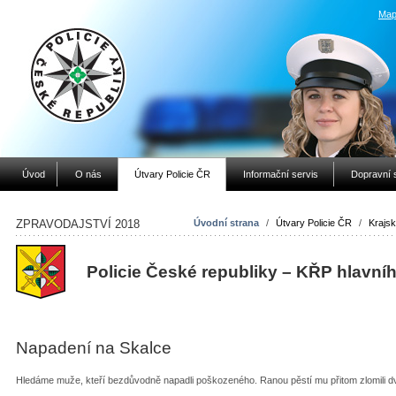
Map
Úvod
O nás
Útvary Policie ČR
Informační servis
Dopravní 
ZPRAVODAJSTVÍ 2018
Úvodní strana
/
Útvary Policie ČR
/
Krajsk
Policie České republiky – KŘP hlavní
Napadení na Skalce
Hledáme muže, kteří bezdůvodně napadli poškozeného. Ranou pěstí mu přitom zlomili d