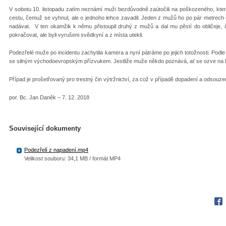
V sobotu 10. listopadu zatím neznámí muži bezdůvodně zaútočili na poškozeného, kter
cestu, čemuž se vyhnul, ale o jednoho lehce zavadil. Jeden z mužů ho po pár metrech d
nadávat. V ten okamžik k němu přistoupil druhý z mužů a dal mu pěstí do obličeje, č
pokračovat, ale byli vyrušeni svědkyní a z místa utekli.
Podezřelé muže po incidentu zachytila kamera a nyní pátráme po jejich totožnosti. Pod
se silným východoevropským přízvukem. Jestliže muže někdo poznává, ať se ozve na l
Případ je prošetřovaný pro trestný čin výtržnictví, za což v případě dopadení a odsouze
por. Bc. Jan Daněk – 7. 12. 2018
Související dokumenty
Podezřelí z napadení.mp4
Velikost souboru: 34,1 MB / formát MP4
Fac