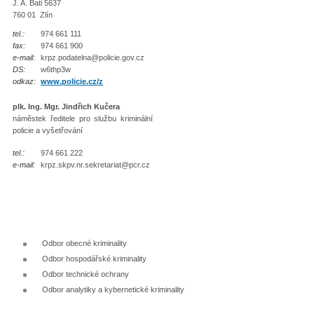
J. A. Bati 5637
760 01 Zlín
tel.:
974 661 111
fax:
974 661 900
e-mail:
krpz.podatelna@policie.gov.cz
DS:
w6thp3w
odkaz:
www.policie.cz/z
plk. Ing. Mgr. Jindřich Kučera
náměstek ředitele pro službu kriminální
policie a vyšetřování
tel.:
974 661 222
e-mail:
krpz.skpv.nr.sekretariat@pcr.cz
Odbor obecné kriminality
Odbor hospodářské kriminality
Odbor technické ochrany
Odbor analytiky a kybernetické kriminality