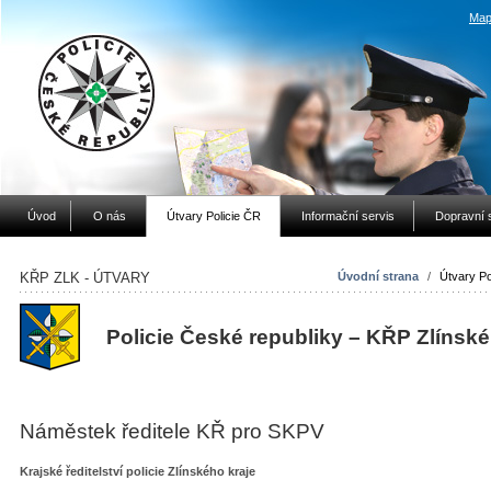
Map
Úvod
O nás
Útvary Policie ČR
Informační servis
Dopravní 
KŘP ZLK - ÚTVARY
Úvodní strana
/
Útvary Po
Policie České republiky – KŘP Zlínské
Náměstek ředitele KŘ pro SKPV
Krajské ředitelství policie Zlínského kraje