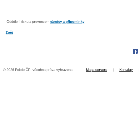
Oddělení tisku a prevence -
náměty a připomínky
Zpět
Fac
© 2026 Policie ČR, všechna práva vyhrazena
Mapa serveru
|
Kontakty