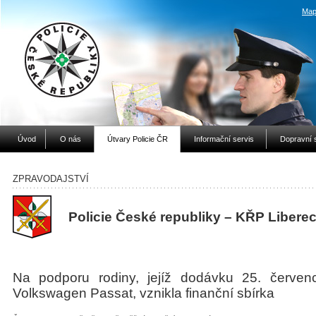
Map
Úvod
O nás
Útvary Policie ČR
Informační servis
Dopravní 
ZPRAVODAJSTVÍ
Policie České republiky – KŘP Libere
Na podporu rodiny, jejíž dodávku 25. červen
Volkswagen Passat, vznikla finanční sbírka