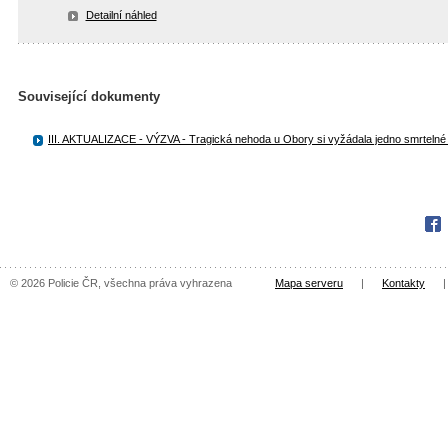
Detailní náhled
Související dokumenty
III. AKTUALIZACE - VÝZVA - Tragická nehoda u Obory si vyžádala jedno smrtelné 
Fac
© 2026 Policie ČR, všechna práva vyhrazena
Mapa serveru
|
Kontakty