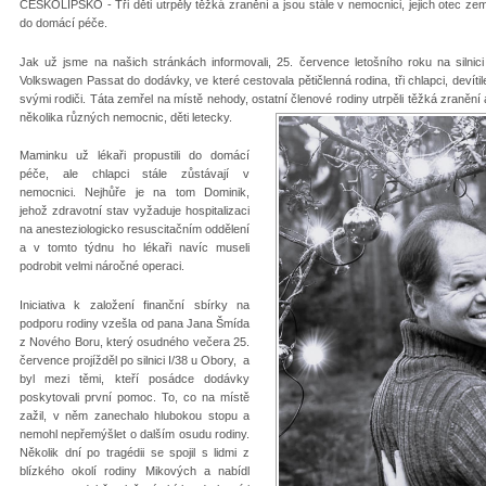
ČESKOLIPSKO - Tři děti utrpěly těžká zranění a jsou stále v nemocnici, jejich otec zem
do domácí péče.
Jak už jsme na našich stránkách informovali, 25. července letošního roku na silnici
Volkswagen Passat do dodávky, ve které cestovala pětičlenná rodina, tři chlapci, devít
svými rodiči. Táta zemřel na místě nehody, ostatní členové rodiny utrpěli těžká zraněn
několika různých nemocnic, děti letecky.
Maminku už lékaři propustili do domácí
péče, ale chlapci stále zůstávají v
nemocnici. Nejhůře je na tom Dominik,
jehož zdravotní stav vyžaduje hospitalizaci
na anesteziologicko resuscitačním oddělení
a v tomto týdnu ho lékaři navíc museli
podrobit velmi náročné operaci.
Iniciativa k založení finanční sbírky na
podporu rodiny vzešla od pana Jana Šmída
z Nového Boru, který osudného večera 25.
července projížděl po silnici I/38 u Obory, a
byl mezi těmi, kteří posádce dodávky
poskytovali první pomoc. To, co na místě
zažil, v něm zanechalo hlubokou stopu a
nemohl nepřemýšlet o dalším osudu rodiny.
Několik dní po tragédii se spojil s lidmi z
blízkého okolí rodiny Mikových a nabídl