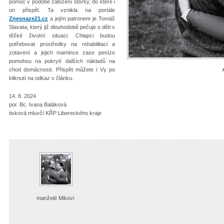
pomoc v podobě založení sbírky, do které i
on přispěl. Ta vznikla na portále
Znesnaze21.cz
a jejím patronem je Tomáš
Slavata, který již dlouhodobě pečuje o děti v
těžké životní situaci. Chlapci budou
potřebovat prostředky na rehabilitaci a
zotavení a jejich mamince zase peníze
pomohou na pokrytí dalších nákladů na
chod domácnosti. Přispět můžete i Vy po
kliknutí na odkaz v článku.
14. 8. 2024
por. Bc. Ivana Baláková
tisková mluvčí KŘP Libereckého kraje
manželé Mikovi