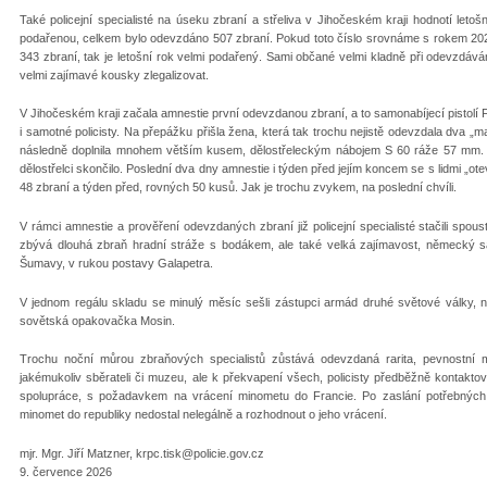
Také policejní specialisté na úseku zbraní a střeliva v Jihočeském kraji hodnotí letoš
podařenou, celkem bylo odevzdáno 507 zbraní. Pokud toto číslo srovnáme s rokem 202
343 zbraní, tak je letošní rok velmi podařený. Sami občané velmi kladně při odevzdáván
velmi zajímavé kousky zlegalizovat.
V Jihočeském kraji začala amnestie první odevzdanou zbraní, a to samonabíjecí pistolí
i samotné policisty. Na přepážku přišla žena, která tak trochu nejistě odevzdala dva 
následně doplnila mnohem větším kusem, dělostřeleckým nábojem S 60 ráže 57 mm. Z
dělostřelci skončilo. Poslední dva dny amnestie i týden před jejím koncem se s lidmi „ot
48 zbraní a týden před, rovných 50 kusů. Jak je trochu zvykem, na poslední chvíli.
V rámci amnestie a prověření odevzdaných zbraní již policejní specialisté stačili spou
zbývá dlouhá zbraň hradní stráže s bodákem, ale také velká zajímavost, německý sa
Šumavy, v rukou postavy Galapetra.
V jednom regálu skladu se minulý měsíc sešli zástupci armád druhé světové války
sovětská opakovačka Mosin.
Trochu noční můrou zbraňových specialistů zůstává odevzdaná rarita, pevnostní mi
jakémukoliv sběrateli či muzeu, ale k překvapení všech, policisty předběžně kontaktov
spolupráce, s požadavkem na vrácení minometu do Francie. Po zaslání potřebných 
minomet do republiky nedostal nelegálně a rozhodnout o jeho vrácení.
mjr. Mgr. Jiří Matzner, krpc.tisk@policie.gov.cz
9. července 2026