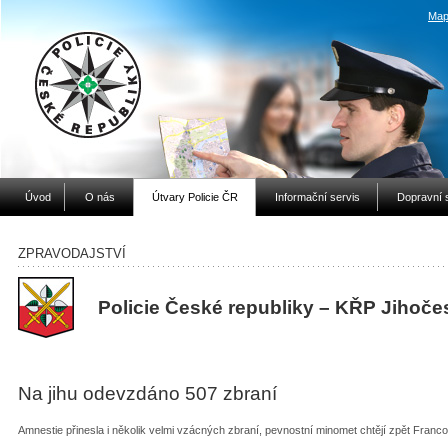
Map
Úvod
O nás
Útvary Policie ČR
Informační servis
Dopravní 
ZPRAVODAJSTVÍ
Policie České republiky – KŘP Jihoče
Na jihu odevzdáno 507 zbraní
Amnestie přinesla i několik velmi vzácných zbraní, pevnostní minomet chtějí zpět Franc