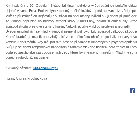
Kriminalistům z 10. Oddělení Služby kriminální policie a vyšetřování se podařilo obja
objektů v rámci Brna. Podezřelým z trestných činů krádež a poškozování cizí věci je pět
Muž se při krádežích nejčastěji soustředil na pneumatiky, nářadí a v jednom případě odciz
se vloupal například do budovy střední školy v ulici Lány, odkud si odnesl pily, vrta
způsobil škodu přes dvě stě tisíc korun. Několikrát také vnikl do prodejen pneumatik.
Uvedenému jednání se mladík věnoval nejméně půl roku, kdy způsobil celkovou škodu t
Kromě krádeží je mladík podezřelý také z trestného činu ohrožení pod vlivem návykové l
vozidle v obci Měnín, kdy měl pozitivní test na přítomnost omamných a psychotropních l
Svůj lup se snažil rozprodávat náhodným osobám a získané finanční prostředky užil pro 
podařilo zajistit také část odcizených věcí, které byly vráceny majitelům. Mladík je st
odnětí svobody až na osm let.
Zvukový záznam:
kradeze8.9.mp3
nprap. Andrea Procházková
Fac