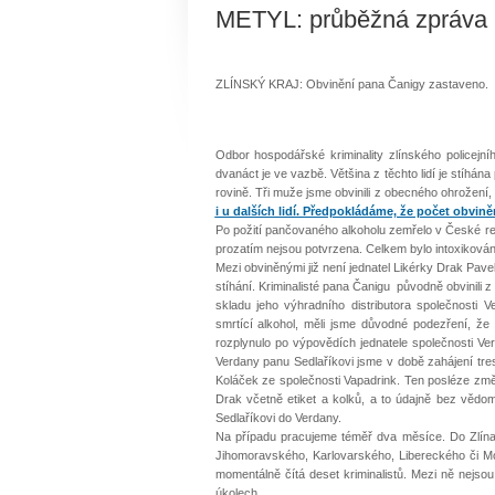
METYL: průběžná zpráva k
ZLÍNSKÝ KRAJ: Obvinění pana Čanigy zastaveno.
Odbor hospodářské kriminality zlínského policejn
dvanáct je ve vazbě. Většina z těchto lidí je stíhá
rovině. Tři muže jsme obvinili z obecného ohrožení, 
i u dalších lidí. Předpokládáme, že počet obvině
Po požití pančovaného alkoholu zemřelo v České repu
prozatím nejsou potvrzena. Celkem bylo intoxikováno
Mezi obviněnými již není jednatel Likérky Drak Pave
stíhání. Kriminalisté pana Čanigu původně obvinili 
skladu jeho výhradního distributora společnosti V
smrtící alkohol, měli jsme důvodné podezření, ž
rozplynulo po výpovědích jednatele společnosti Ver
Verdany panu Sedlaříkovi jsme v době zahájení trest
Koláček ze společnosti Vapadrink. Ten posléze změn
Drak včetně etiket a kolků, a to údajně bez vědo
Sedlaříkovi do Verdany.
Na případu pracujeme téměř dva měsíce. Do Zlína 
Jihomoravského, Karlovarského, Libereckého či Mor
momentálně čítá deset kriminalistů. Mezi ně nejsou 
úkolech.