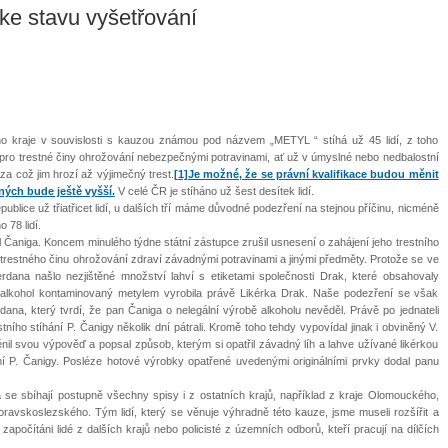
e stavu vyšetřování
ího kraje v souvislosti s kauzou známou pod názvem „METYL “ stíhá už 45 lidí, z toho
na pro trestné činy ohrožování nebezpečnými potravinami, ať už v úmyslné nebo nedbalostní
za což jim hrozí až výjimečný trest.
[1]
Je možné, že se právní kvalifikace budou měnit
ných bude ještě vyšší.
V celé ČR je stíháno už šest desítek lidí.
blice už třiatřicet lidí, u dalších tří máme důvodné podezření na stejnou příčinu, nicméně
 78 lidí.
l Čaniga. Koncem minulého týdne státní zástupce zrušil usnesení o zahájení jeho trestního
z trestného činu ohrožování zdraví závadnými potravinami a jinými předměty. Protože se ve
erdana našlo nezjištěné množství lahví s etiketami společnosti Drak, které obsahovaly
e alkohol kontaminovaný metylem vyrobila právě Likérka Drak. Naše podezření se však
dana, který tvrdí, že pan Čaniga o nelegální výrobě alkoholu nevěděl. Právě po jednateli
ního stíhání P. Čanigy několik dní pátrali. Kromě toho tehdy vypovídal jinak i obviněný V.
il svou výpověď a popsal způsob, kterým si opatřil závadný líh a lahve užívané likérkou
mí P. Čanigy. Posléze hotové výrobky opatřené uvedenými originálními prvky dodal panu
se sbíhají postupně všechny spisy i z ostatních krajů, například z kraje Olomouckého,
avskoslezského. Tým lidí, který se věnuje výhradně této kauze, jsme museli rozšířit a
započítáni lidé z dalších krajů nebo policisté z územních odborů, kteří pracují na dílčích