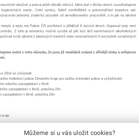
e nesmírně náročné a potrvá ještě několik měsíců. Mimo jiné v těchto dnech soustřeďujeme
hygienických stanic, Celní správy, Státní zemědělské a potravinářské inspekce atd.
pracován jednotný znalecký posudek od akreditovaného pracoviště, a to jak na alkohol
metylu a etylu má Policie ČR povědomí o přibližně 8 tisících litrech. Doposud tedy není
ncentrátu. Z toho je teoreticky možné vyrobit až pět tisíc litrů namíchaných alkoholických
é nepožívali tvrdý alkohol z plastových kanistrů nebo neoznačených či pochybně označených
lujeme uvést z toho důvodu, že jsou již mediálně známá z dřívější doby a veřejnost
mí.
 Zlíně se zúčastnili:
ého ředitelství policie Zlínského kraje pro službu kriminální policie a vyšetřování
o státního zastupitelství v Brně
ího zastupitelství v Brně, pobočka Zlín
 zastupitelství v Brně, pobočka Zlín
o kraje
edmatřicetiletý kolega T. Křepela ze Zlína totiž podle dosavadních zjištěných informací
Můžeme si u vás uložit cookies?
c litrů směsi složené z 50 % metylalkoholu a z 50 % etanolu. Přitom vzhledem ke svým
s výrobky, které obsahují metylalkohol, museli vědět, že jde o vysoce zdravotně