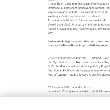
Trestní řízení v této rozsáhlé a mimořádné kauze j
informace o zajištěném pančovaném alkoholu od 
Vypracováváme metodiku, na základě které bude z
zajištěný v České republice, tak i v zahraničí.
Z uváděných 10 tisíc litrů kontaminované směsi z 
zřejmý osud přibližně dvou tisíc litrů smrtícího ko
nápojů. I nadále tedy platí naše varování, aby lid
lahví.
Jména obviněných si v této tiskové zprávě dovo
má o nich díky sdělovacím prostředkům povědo
Tiskové konference konané dne 12. listopadu 2012 ve
plk. Mgr. Jindřich KUČERA – náměstek ředitele Krajsk
JUDr. Ilja KHAIN – vedoucí zlínské pobočky Krajskéh
Mgr. Roman KAFKA – státní zástupce Krajského státn
Mgr. Jiří ZEMEK - státní zástupce Krajského státního
12. listopadu 2012, Jana Macalíková
tisková mluvčí Krajského ředitelství policie Zlínskéh
[1]
Dvaačtyřicetiletý R. Fian z Ostravska a jeho s
v jednom objektu v Opavě vyrobili celkem 10 tisí
dosavadním pracovním zařazením a zkušenostem 