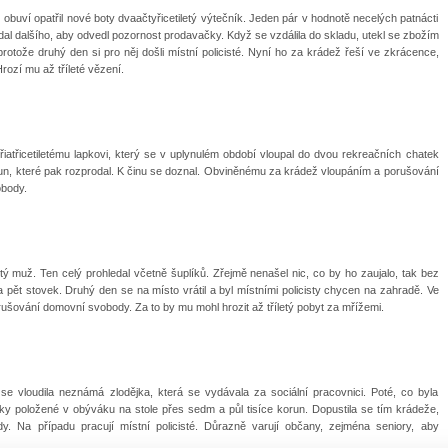
uví opatřil nové boty dvaačtyřicetiletý výtečník. Jeden pár v hodnotě necelých patnácti
ádal dalšího, aby odvedl pozornost prodavačky. Když se vzdálila do skladu, utekl se zbožím
protože druhý den si pro něj došli místní policisté. Nyní ho za krádež řeší ve zkrácence,
rozí mu až tříleté vězení.
 čtyřiatřicetiletému lapkovi, který se v uplynulém období vloupal do dvou rekreačních chatek
 korun, které pak rozprodal. K činu se doznal. Obviněnému za krádež vloupáním a porušování
vobody.
etý muž. Ten celý prohledal včetně šuplíků. Zřejmě nenašel nic, co by ho zaujalo, tak bez
a pět stovek. Druhý den se na místo vrátil a byl místními policisty chycen na zahradě. Ve
ušování domovní svobody. Za to by mu mohl hrozit až tříletý pobyt za mřížemi.
 vloudila neznámá zlodějka, která se vydávala za sociální pracovnici. Poté, co byla
nky položené v obýváku na stole přes sedm a půl tisíce korun. Dopustila se tím krádeže,
. Na případu pracují místní policisté. Důrazně varují občany, zejména seniory, aby