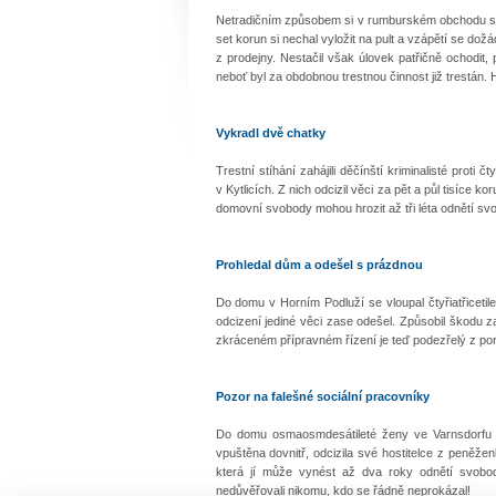
Netradičním způsobem si v rumburském obchodu s ob
set korun si nechal vyložit na pult a vzápětí se dož
z prodejny. Nestačil však úlovek patřičně ochodit, 
neboť byl za obdobnou trestnou činnost již trestán. H
Vykradl dvě chatky
Trestní stíhání zahájili děčínští kriminalisté proti
v Kytlicích. Z nich odcizil věci za pět a půl tisíce
domovní svobody mohou hrozit až tři léta odnětí s
Prohledal dům a odešel s prázdnou
Do domu v Horním Podluží se vloupal čtyřiatřicetil
odcizení jediné věci zase odešel. Způsobil škodu z
zkráceném přípravném řízení je teď podezřelý z por
Pozor na falešné sociální pracovníky
Do domu osmaosmdesátileté ženy ve Varnsdorfu se
vpuštěna dovnitř, odcizila své hostitelce z peněže
která jí může vynést až dva roky odnětí svobody
nedůvěřovali nikomu, kdo se řádně neprokázal!