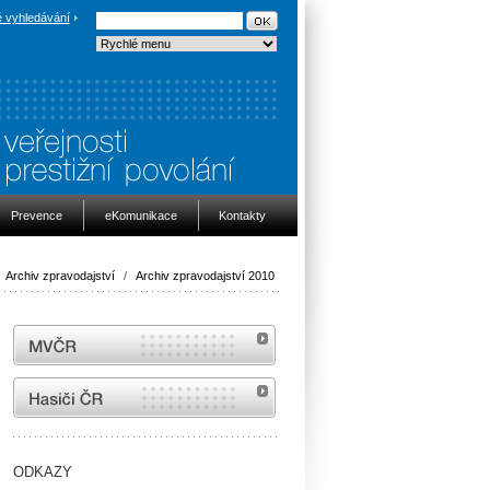
 vyhledávání
Prevence
eKomunikace
Kontakty
Archiv zpravodajství
/
Archiv zpravodajství 2010
MVČR
internetové stránky Hasiči ČR
ODKAZY