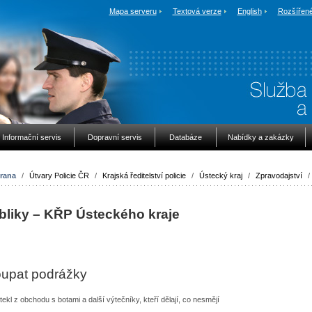
Mapa serveru
Textová verze
English
Rozšířené
Informační servis
Dopravní servis
Databáze
Nabídky a zakázky
rana
/
Útvary Policie ČR
/
Krajská ředitelství policie
/
Ústecký kraj
/
Zpravodajství
/
bliky – KŘP Ústeckého kraje
šoupat podrážky
l z obchodu s botami a další výtečníky, kteří dělají, co nesmějí