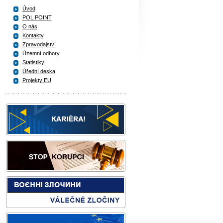
Úvod
POL POINT
O nás
Kontakty
Zpravodajství
Územní odbory
Statistiky
Úřední deska
Projekty EU