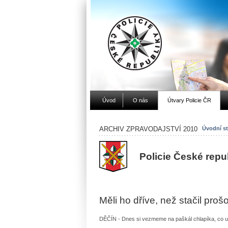
Úvod
O nás
Útvary Policie ČR
ARCHIV ZPRAVODAJSTVÍ 2010
Úvodní st
Policie České repu
Měli ho dříve, než stačil pro
DĚČÍN - Dnes si vezmeme na paškál chlapíka, co utek