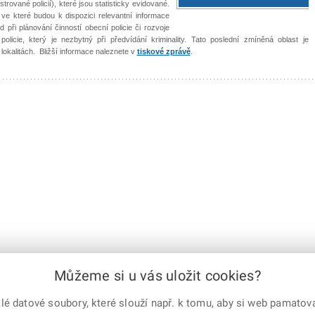
rované policií), které jsou statisticky evidované.
 ve které budou k dispozici relevantní informace
 při plánování činností obecní policie či rozvoje
 policie, který je nezbytný při předvídání kriminality. Tato poslední zmíněná oblast je
 lokalitách. Bližší informace naleznete v
tiskové zprávě
.
Můžeme si u vás uložit cookies?
 datové soubory, které slouží např. k tomu, aby si web pamatoval