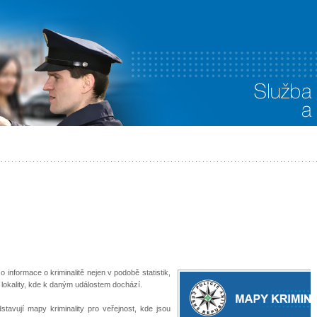
o informace o kriminalitě nejen v podobě statistik,
 lokality, kde k daným událostem dochází.
stavují mapy kriminality pro veřejnost, kde jsou