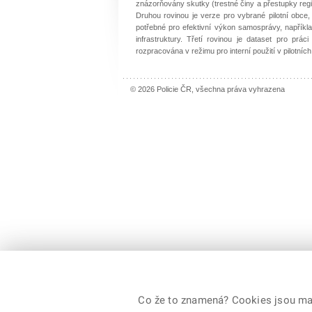
znázorňovány skutky (trestné činy a přestupky regist
Druhou rovinou je verze pro vybrané pilotní obce,
potřebné pro efektivní výkon samosprávy, například
infrastruktury. Třetí rovinou je dataset pro práci
rozpracována v režimu pro interní použití v pilotních
© 2026 Policie ČR, všechna práva vyhrazena
Co že to znamená? Cookies jsou malé