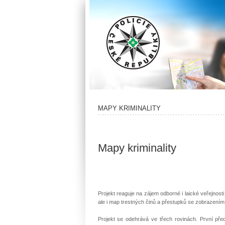
MAPY KRIMINALITY
Mapy kriminality
Projekt reaguje na zájem odborné i laické veřejnosti 
ale i map trestných činů a přestupků se zobrazením
Projekt se odehrává ve třech rovinách. První před