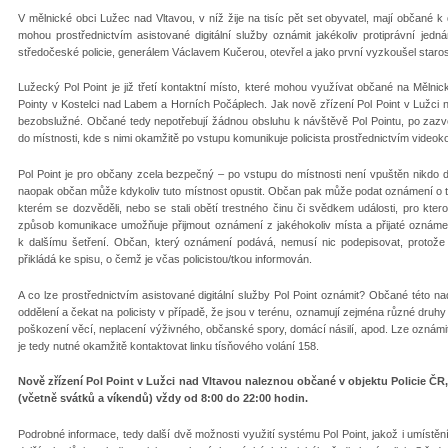
V mělnické obci Lužec nad Vltavou, v níž žije na tisíc pět set obyvatel, mají občané k d
mohou prostřednictvím asistované digitální služby oznámit jakékoliv protiprávní jedn
středočeské policie, generálem Václavem Kučerou, otevřel a jako první vyzkoušel staros
Lužecký Pol Point je již třetí kontaktní místo, které mohou využívat občané na Mělni
Pointy v Kostelci nad Labem a Horních Počáplech. Jak nově zřízení Pol Point v Lužci na
bezobslužné. Občané tedy nepotřebují žádnou obsluhu k návštěvě Pol Pointu, po zazvon
do místnosti, kde s nimi okamžitě po vstupu komunikuje policista prostřednictvím videok
Pol Point je pro občany zcela bezpečný – po vstupu do místnosti není vpuštěn nikdo d
naopak občan může kdykoliv tuto místnost opustit. Občan pak může podat oznámení o tr
kterém se dozvěděli, nebo se stali obětí trestného činu či svědkem události, pro ktero
způsob komunikace umožňuje přijmout oznámení z jakéhokoliv místa a přijaté oznámen
k dalšímu šetření. Občan, který oznámení podává, nemusí nic podepisovat, protož
přikládá ke spisu, o čemž je včas policistou/tkou informován.
A co lze prostřednictvím asistované digitální služby Pol Point oznámit? Občané této n
oddělení a čekat na policisty v případě, že jsou v terénu, oznamují zejména různé druh
poškození věcí, neplacení výživného, občanské spory, domácí násilí, apod. Lze oznámit 
je tedy nutné okamžitě kontaktovat linku tísňového volání 158.
Nově zřízení Pol Point v Lužci nad Vltavou naleznou občané v objektu Policie ČR, 
(včetně svátků a víkendů) vždy od 8:00 do 22:00 hodin.
Podrobné informace, tedy další dvě možnosti využití systému Pol Point, jakož i umístění