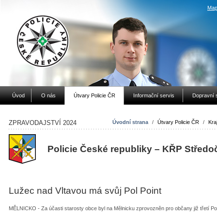
Map
Úvod
O nás
Útvary Policie ČR
Informační servis
Dopravní 
ZPRAVODAJSTVÍ 2024
Úvodní strana
/
Útvary Policie ČR
/
Kraj
Policie České republiky – KŘP Středo
Lužec nad Vltavou má svůj Pol Point
MĚLNICKO - Za účasti starosty obce byl na Mělnicku zprovozněn pro občany již třetí Pol