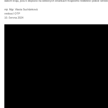
dalším krajů, jsou k dispozici na webových stránkách Krajského ředitelství policie Stře
mjr. Mgr. Vlasta Suchánková
vedoucí OTP
10. června 2024