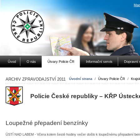
Map
Úvod
O nás
Útvary Policie ČR
Informační servis
Dopravní 
ARCHIV ZPRAVODAJSTVÍ 2011
Úvodní strana
/
Útvary Policie ČR
/
Krajsk
Policie České republiky – KŘP Ústeck
Loupežné přepadení benzínky
ÚSTÍ NAD LABEM - Včera kolem šesté hodiny večer došlo k loupežnému přepadení ben