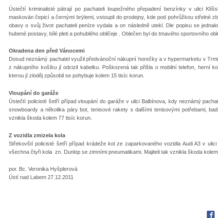
Ústečtí kriminalisté pátrají po pachateli loupežného přepadení benzínky v ulici Klí
maskován čepicí a černými brýlemi, vstoupil do prodejny, kde pod pohrůžkou střelné zb
obavy o svůj život pachateli peníze vydala a on následně utekl. Dle popisu se jedn
hubené postavy, bílé pleti a pohublého obličeje . Oblečen byl do tmavého sportovního obl
Okradena den před Vánocemi
Dosud neznámý pachatel využil předvánoční nákupní horečky a v hypermarketu v Trmicíc
z nákupního košíku jí odcizil kabelku. Poškozená tak přišla o mobilní telefon, herní k
kterou jí zloděj způsobil se pohybuje kolem 15 tisíc korun.
Vloupání do garáže
Ústečtí policisté šetří případ vloupání do garáže v ulici Balbínova, kdy neznámý pacha
snowboardy a několika páry bot, tenisové rakety s dalšími tenisovými potřebami, badm
vznikla škoda kolem 77 tisíc korun.
Z vozidla zmizela kola
Střekovští policisté šetří případ krádeže kol ze zaparkovaného vozidla Audi A3 v ulic
všechna čtyři kola zn. Dunlop se zimními pneumatikami. Majiteli tak vznikla škoda kolem 
por. Bc. Veronika Hyšplerová
Ústí nad Labem 27.12.2011
Fac