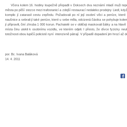
Včera kolem 16. hodiny loupežně přepadli v Doksech dva neznámí mladí muži teprve
města po pěší stezce mezi trafostanicí a zdejší restaurací nedaleko prodejny Liedl, kdy
komplic jí zatarasil cestu zepředu. Požadovali po ní její osobní věci a peníze, kte
naušnice a sebrali jí také peníze, které u sebe měla, odcizená částka se pohybuje kole
jí připravili, činí zhruba 1 000 korun. Pachatelé se v obličeji maskovali šátky a na hlav
místa činu utekli k osobnímu vozidlu, ve kterém odjeli. I přesto, že dívce fyzicky neu
totožnosti obou lupičů policisté nyní intenzivně pátrají. V případě dopadení jim hrozí až d
por. Bc. Ivana Baláková
14. 4. 2011
Fac