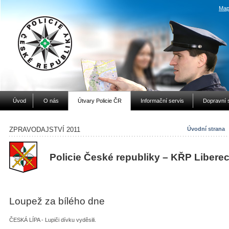
Map
Úvod
O nás
Útvary Policie ČR
Informační servis
Dopravní 
ZPRAVODAJSTVÍ 2011
Úvodní strana
Policie České republiky – KŘP Libere
Loupež za bílého dne
ČESKÁ LÍPA - Lupiči dívku vyděsili.