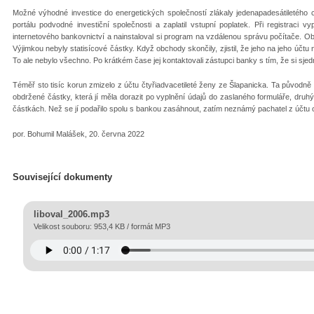
Možné výhodné investice do energetických společností zlákaly jedenapadesátiletého c
portálu podvodné investiční společnosti a zaplatil vstupní poplatek. Při registraci
internetového bankovnictví a nainstaloval si program na vzdálenou správu počítače. Obr
Výjimkou nebyly statisícové částky. Když obchody skončily, zjistil, že jeho na jeho účtu ne
To ale nebylo všechno. Po krátkém čase jej kontaktovali zástupci banky s tím, že si sjedn
Téměř sto tisíc korun zmizelo z účtu čtyřiadvacetileté ženy ze Šlapanicka. Ta původně
obdržené částky, která jí měla dorazit po vyplnění údajů do zaslaného formuláře, druhý
částkách. Než se jí podařilo spolu s bankou zasáhnout, zatím neznámý pachatel z účtu od
por. Bohumil Malášek, 20. června 2022
Související dokumenty
liboval_2006.mp3
Velikost souboru: 953,4 KB / formát MP3