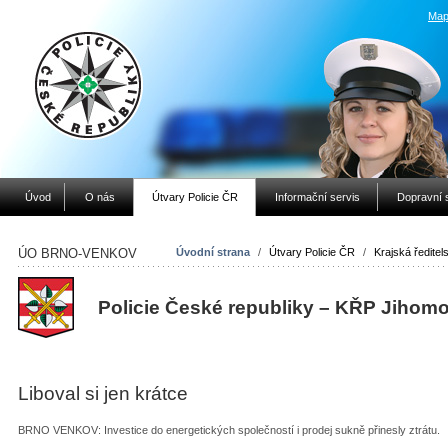
Map
Úvod
O nás
Útvary Policie ČR
Informační servis
Dopravní 
ÚO BRNO-VENKOV
Úvodní strana
/
Útvary Policie ČR
/
Krajská ředitels
Policie České republiky – KŘP Jihom
Liboval si jen krátce
BRNO VENKOV: Investice do energetických společností i prodej sukně přinesly ztrátu.