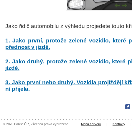
Jako řidič automobilu z výhledu projedete touto kř
1. Jako první, protože zelené vozidlo, které 
přednost v jízdě.
2. Jako druhý, protože zelené vozidlo, které p
jízdě.
3. Jako první nebo druhý. Vozidla projíždějí kř
ní přijela.
Fac
© 2026 Policie ČR, všechna práva vyhrazena
Mapa serveru
|
Kontakty