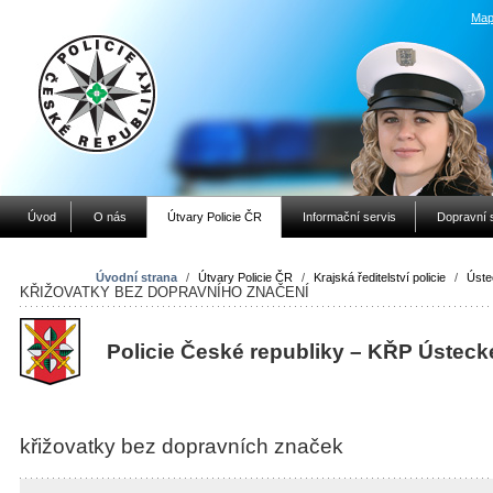
Map
Úvod
O nás
Útvary Policie ČR
Informační servis
Dopravní 
Úvodní strana
/
Útvary Policie ČR
/
Krajská ředitelství policie
/
Úste
KŘIŽOVATKY BEZ DOPRAVNÍHO ZNAČENÍ
Policie České republiky – KŘP Ústeck
křižovatky bez dopravních značek