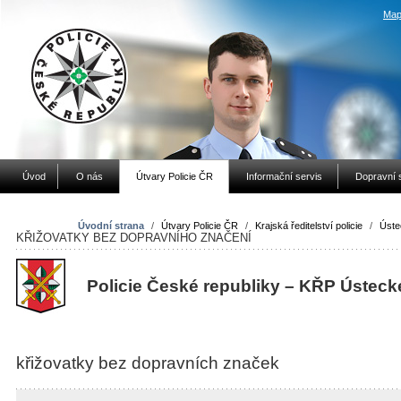
Map
Úvod
O nás
Útvary Policie ČR
Informační servis
Dopravní 
Úvodní strana
/
Útvary Policie ČR
/
Krajská ředitelství policie
/
Úste
KŘIŽOVATKY BEZ DOPRAVNÍHO ZNAČENÍ
Policie České republiky – KŘP Ústeck
křižovatky bez dopravních značek