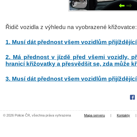
Řidič vozidla z výhledu na vyobrazené křižovatce:
1. Musí dát přednost všem vozidlům přijíždějící
2. Má přednost v jízdě před všemi vozidly, př
hranicí křižovatky a přesvědšit se, zda může k
3. Musí dát přednost všem vozidlům přijíždějíc
Fac
© 2026 Policie ČR, všechna práva vyhrazena
Mapa serveru
|
Kontakty