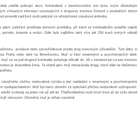
áhlá zdařilá policejní akce. Kriminalisté z benešovského toxi týmu svým důsledným
ch získaných informací souvisejících s drogovou trestnou činností v posledních dnech
sti provedli zadržení osob policisté ze středočeské zásahové jednotky.
 jejich zadržení probíhala domovní prohlídka, při které se kriminalistům podařilo zajistit
pervitin, ketamin a extázi. Dále bylo zajištěno také více jak 250 kusů ostrých nábojů
 Vlašimsku prodával nebo zprostředkoval prodej drog koncovým uživatelům. Tyto látky si
ěsta Prahy nebo také na Benešovsku. Muž si část omamných a psychotropních látek
už se na poli drogové kriminality pohybuje několik let. Již v minulosti byl za tuto trestnou
bou je dvacetiletá žena. Ta stejně jako muž obstarávala drogy, které dále na Vlašimsku
 potřebu.
ášť závažného zločinu nedovolená výroba a jiné nakládání s omamnými a psychotropními
e spolupachatelství. Muž byl navíc obviněn ze spáchání přečinu nedovolené ozbrojování.
dnětí svobody na jeden rok až pět let. Třiatřicetiletému muži hrozí trest až do výše deseti
osti již odsouzen. Obviněný muž je stíhán vazebně.