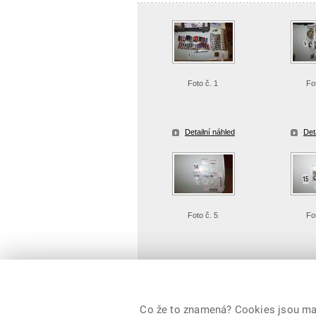
Foto č. 1
Fo
Detailní náhled
Det
Foto č. 5
Fo
Detailní náhled
Det
Co že to znamená? Cookies jsou malé