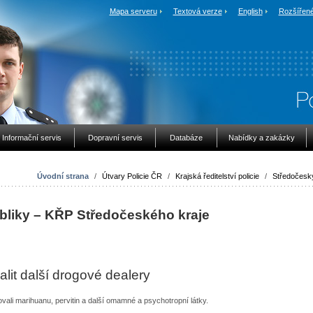
Mapa serveru
Textová verze
English
Rozšířené
Informační servis
Dopravní servis
Databáze
Nabídky a zakázky
Úvodní strana
/
Útvary Policie ČR
/
Krajská ředitelství policie
/
Středočeský
ubliky – KŘP Středočeského kraje
alit další drogové dealery
li marihuanu, pervitin a další omamné a psychotropní látky.