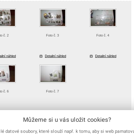
to č. 2
Foto č. 3
Foto č. 4
ailní náhled
Detailní náhled
Detailní náhled
to č. 6
Foto č. 7
ailní náhled
Detailní náhled
Můžeme si u vás uložit cookies?
 datové soubory, které slouží např. k tomu, aby si web pamatoval