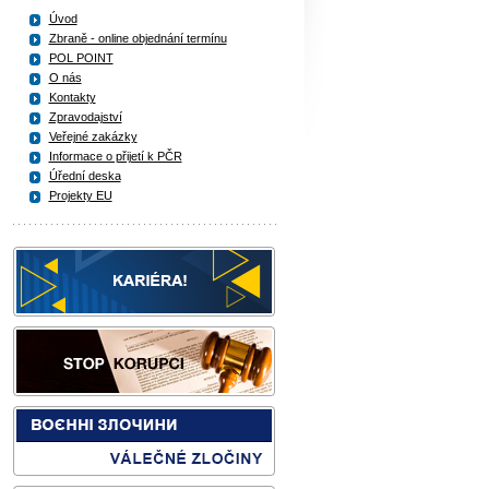
Úvod
Zbraně - online objednání termínu
POL POINT
O nás
Kontakty
Zpravodajství
Veřejné zakázky
Informace o přijetí k PČR
Úřední deska
Projekty EU