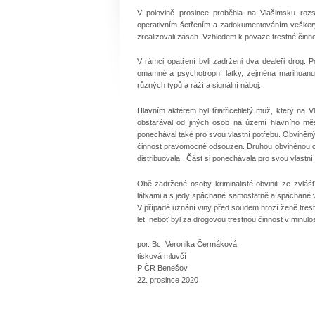
V polovině prosince proběhla na Vlašimsku rozs
operativním šetřením a zadokumentováním veškerý
zrealizovali zásah. Vzhledem k povaze trestné činno
V rámci opatření byli zadrženi dva dealeři drog. Po
omamné a psychotropní látky, zejména marihuanu, 
různých typů a ráží a signální náboj.
Hlavním aktérem byl třiatřicetiletý muž, který na
obstarával od jiných osob na území hlavního m
ponechával také pro svou vlastní potřebu. Obviněný m
činnost pravomocně odsouzen. Druhou obviněnou oso
distribuovala. Část si ponechávala pro svou vlastní
Obě zadržené osoby kriminalisté obvinili ze zvl
látkami a s jedy spáchané samostatně a spáchané v
V případě uznání viny před soudem hrozí ženě trest o
let, neboť byl za drogovou trestnou činnost v minul
por. Bc. Veronika Čermáková
tisková mluvčí
P ČR Benešov
22. prosince 2020