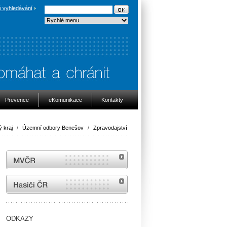
 vyhledávání
Prevence
eKomunikace
Kontakty
 kraj
/
Územní odbory Benešov
/
Zpravodajství
MVČR
internetové stránky Hasiči ČR
ODKAZY