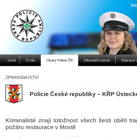
Map
Úvod
O nás
Útvary Policie ČR
Informační servis
Dopravní 
ZPRAVODAJSTVÍ
Policie České republiky – KŘP Ústeck
Kriminalisté znají totožnost všech šesti obětí tra
požáru restaurace v Mostě