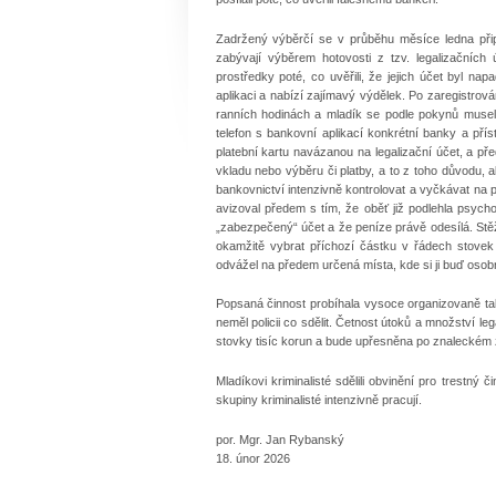
Zadržený výběrčí se v průběhu měsíce ledna přip
zabývají výběrem hotovosti z tzv. legalizačníc
prostředky poté, co uvěřili, že jejich účet byl na
aplikaci a nabízí zajímavý výdělek. Po zaregistrová
ranních hodinách a mladík se podle pokynů musel 
telefon s bankovní aplikací konkrétní banky a příst
platební kartu navázanou na legalizační účet, a př
vkladu nebo výběru či platby, a to z toho důvodu, ab
bankovnictví intenzivně kontrolovat a vyčkávat na 
avizoval předem s tím, že oběť již podlehla psych
„zabezpečený“ účet a že peníze právě odesílá. St
okamžitě vybrat příchozí částku v řádech stovek t
odvážel na předem určená místa, kde si ji buď osobn
Popsaná činnost probíhala vysoce organizovaně tak
neměl policii co sdělit. Četnost útoků a množství le
stovky tisíc korun a bude upřesněna po znaleckém 
Mladíkovi kriminalisté sdělili obvinění pro trestný
skupiny kriminalisté intenzivně pracují.
por. Mgr. Jan Rybanský
18. únor 2026