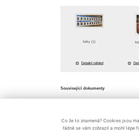
fotky (1)
fo
Detailní náhled
Det
Související dokumenty
PEO.mp4
Velikost souboru: 80,7 MB / formát MP4
Co že to znamená? Cookies jsou malé
řádně se vám zobrazil a mohl lépe 