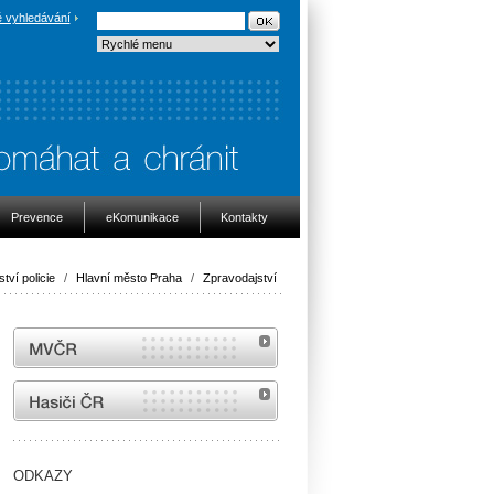
 vyhledávání
Prevence
eKomunikace
Kontakty
ství policie
/
Hlavní město Praha
/
Zpravodajství
MVČR
internetové stránky Hasiči ČR
ODKAZY