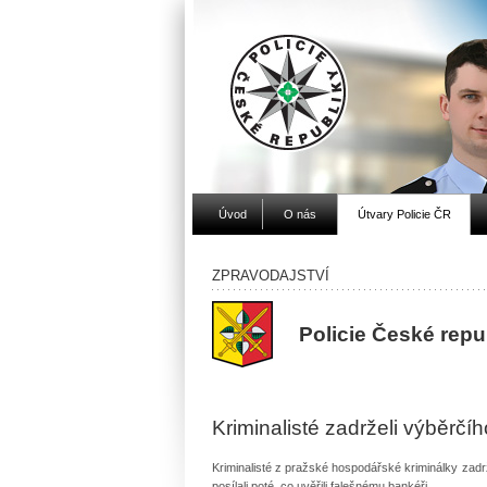
Úvod
O nás
Útvary Policie ČR
ZPRAVODAJSTVÍ
Policie České rep
Kriminalisté zadrželi výběrčíh
Kriminalisté z pražské hospodářské kriminálky zadrž
posílali poté, co uvěřili falešnému bankéři.