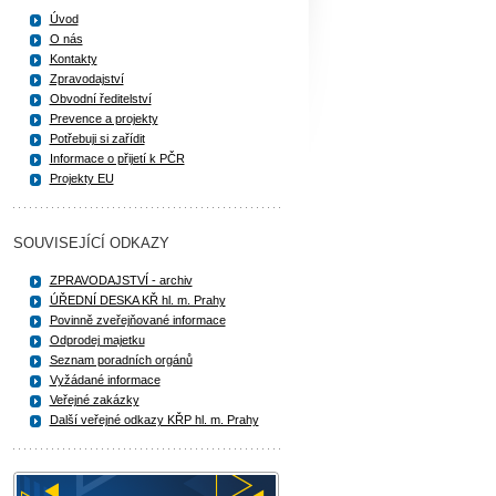
Úvod
O nás
Kontakty
Zpravodajství
Obvodní ředitelství
Prevence a projekty
Potřebuji si zařídit
Informace o přijetí k PČR
Projekty EU
SOUVISEJÍCÍ ODKAZY
ZPRAVODAJSTVÍ - archiv
ÚŘEDNÍ DESKA KŘ hl. m. Prahy
Povinně zveřejňované informace
Odprodej majetku
Seznam poradních orgánů
Vyžádané informace
Veřejné zakázky
Další veřejné odkazy KŘP hl. m. Prahy