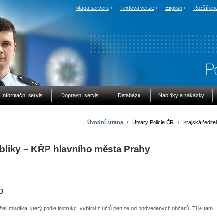
Mapa serveru
Textová verze
English
Rozšířené
Informační servis
Dopravní servis
Databáze
Nabídky a zakázky
Úvodní strana
/
Útvary Policie ČR
/
Krajská ředitel
ubliky – KŘP hlavního města Prahy
o
eli mladíka, který podle instrukcí vybíral z účtů peníze od podvedených občanů. Ti je tam