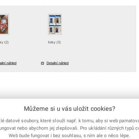
tky (2)
fotky (3)
ailní náhled
Detailní náhled
Můžeme si u vás uložit cookies?
 datové soubory, které slouží např. k tomu, aby si web pamatoval
fungovat nebo abychom jej zlepšovali. Pro ukládání různých typů 
e-mailem
vytisknout
Facebook
X
Web bude fungovat i bez souhlasu, s ním ale o něco lépe.
Corp.