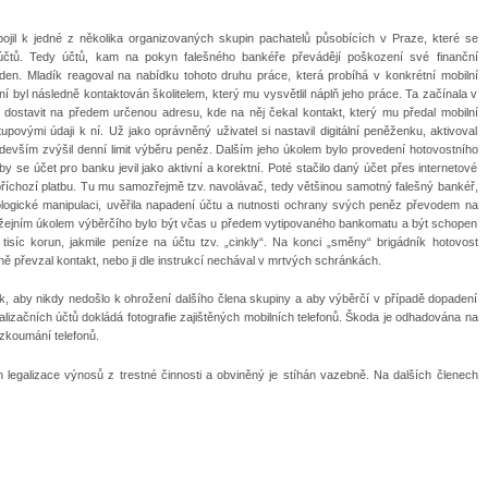
ojil k jedné z několika organizovaných skupin pachatelů působících v Praze, které se
h účtů. Tedy účtů, kam na pokyn falešného bankéře převádějí poškození své finanční
paden. Mladík reagoval na nabídku tohoto druhu práce, která probíhá v konkrétní mobilní
ní byl následně kontaktován školitelem, který mu vysvětlil náplň jeho práce. Ta začínala v
dostavit na předem určenou adresu, kde na něj čekal kontakt, který mu předal mobilní
upovými údaji k ní. Už jako oprávněný uživatel si nastavil digitální peněženku, aktivoval
edevším zvýšil denní limit výběru peněz. Dalším jeho úkolem bylo provedení hotovostního
y se účet pro banku jevil jako aktivní a korektní. Poté stačilo daný účet přes internetové
příchozí platbu. Tu mu samozřejmě tzv. navolávač, tedy většinou samotný falešný bankéř,
ologické manipulaci, uvěřila napadení účtu a nutnosti ochrany svých peněz převodem na
ěžejním úkolem výběrčího bylo být včas u předem vytipovaného bankomatu a být schopen
isíc korun, jakmile peníze na účtu tzv. „cinkly“. Na konci „směny“ brigádník hotovost
ě převzal kontakt, nebo ji dle instrukcí nechával v mrtvých schránkách.
, aby nikdy nedošlo k ohrožení dalšího člena skupiny a aby výběrčí v případě dopadení
galizačních účtů dokládá fotografie zajištěných mobilních telefonů. Škoda je odhadována na
zkoumání telefonů.
 čin legalizace výnosů z trestné činnosti a obviněný je stíhán vazebně. Na dalších členech