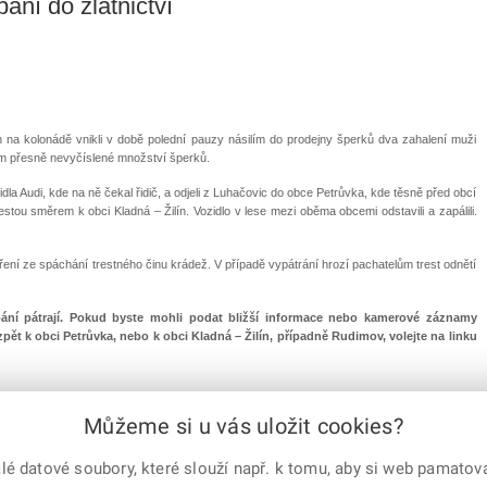
pání do zlatnictví
 na kolonádě vnikli v době polední pauzy násilím do prodejny šperků dva zahalení muži
ím přesně nevyčíslené množství šperků.
la Audi, kde na ně čekal řidič, a odjeli z Luhačovic do obce Petrůvka, kde těsně před obcí
cestou směrem k obci Kladná – Žilín. Vozidlo v lese mezi oběma obcemi odstavili a zapálili.
ezření ze spáchání trestného činu krádež. V případě vypátrání hrozí pachatelům trest odnětí
oupání pátrají. Pokud byste mohli podat bližší informace nebo kamerové záznamy
 zpět k obci Petrůvka, nebo k obci Kladná – Žilín, případně Rudimov, volejte na linku
Můžeme si u vás uložit cookies?
 datové soubory, které slouží např. k tomu, aby si web pamatoval