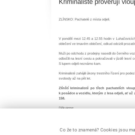
Kriminalisté prověřují vlou
ZLÍNSKO: Pachatelé z místa odjeli.
V pondělí mezi 12.45 a 12.55 hodin v Luhačovicích
oblečení ve tmavém oblečení, odkud odcizili prozat
Muži po odchodu z prodejny nasedli do černého vozid
odbočili na lesní cestu a pokračovali v jízdě lesní 
S lupem odjeli neznámo kam.
Kriminalisté zahájili úkony trestního řízení pro pod
svobody až na pět let.
Zlínští kriminalisté po třech pachatelích vl
k posádce a vozidlu, kterým z lesa odjeli, ať už
158.
Děkujeme.
8. dubna 2025, por. Bc. Monika Kozumplíková
Co že to znamená? Cookies jsou malé
© 2026 Policie ČR, všechna práva vyhrazena