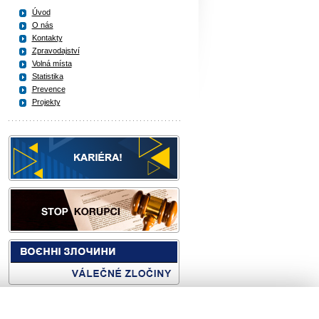
Úvod
O nás
Kontakty
Zpravodajství
Volná místa
Statistika
Prevence
Projekty