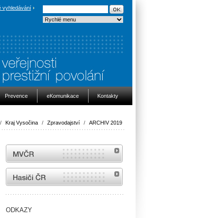
 vyhledávání
Prevence
eKomunikace
Kontakty
/
Kraj Vysočina
/
Zpravodajství
/
ARCHIV 2019
MVČR
internetové stránky Hasiči ČR
ODKAZY