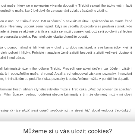
nout muže, který se o uplynulém víkendu dopustil v Třebíči sexuálního útoku vůči mladé
atřicetiletého muže, který byl obviněn ze spáchání zvlášť závažného zločinu.
hodinou v noci na tísňové lince 158 oznámení o sexuálním útoku spáchaném na mladé ženě
ní akce. Neznámý útočník ženu napadl, když se vzdálila do prostoru za prodejní stánek, kde
adená žena se aktivně bránila a snažila se muži vysmeknout, což se jí po chvíli vzhledem
e vyprostila a utekla. Pachatel poté lokalitu okamžitě opustil.
o pomoc náhodné lidi, kteří se v okolí v tu dobu nacházeli, a své kamarádky, kteří jí
vyjely policejní hlídky. Policisté napadené ženě zajistili bezpečí a zjistili veškeré dostupné
litě ihned pátrat.
 kriminalisté územního odboru Třebíč. Provedli operativní šetření za účelem zjištění
pátrání podezřelého muže, shromažďovali a vyhodnocovali získané poznatky. Intenzivní
 kriminalistům se podařilo získat poznatky k podezřelému muži a v pondělí ho dopadli.
omisař trestní stíhání čtyřiatřicetiletého muže z Třebíčska. „Muž byl obviněn ze spáchání
gr. Milan Špaček, vedoucí oddělení obecné kriminality s tím, že obviněný muž v minulosti
estný čin lze uložit trest odnětí svobody až na deset let,“
dodal vedoucí třebíčských
Můžeme si u vás uložit cookies?