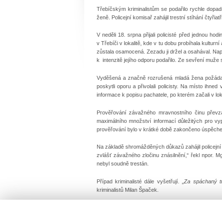
Třebíčským kriminalistům se podařilo rychle dopad
ženě. Policejní komisař zahájil trestní stíhání čtyři
V neděli 18. srpna přijali policisté před jednou 
v Třebíči v lokalitě, kde v tu dobu probíhala kultur
zůstala osamocená. Zezadu ji držel a osahával. Nap
k intenzitě jejího odporu podařilo. Ze sevření muže s
Vyděšená a značně rozrušená mladá žena požádala 
poskytli oporu a přivolali policisty. Na místo ihned 
informace k popisu pachatele, po kterém začali v loka
Prověřování závažného mravnostního činu převzali
maximálního množství informací důležitých pro vy
prověřování bylo v krátké době zakončeno úspěchem,
Na základě shromážděných důkazů zahájil policejní k
zvlášť závažného zločinu znásilnění,“ řekl npor. M
nebyl soudně trestán.
Případ kriminalisté dále vyšetřují. „
Za spáchaný tr
kriminalistů Milan Špaček.
por. Bc. Jana Kroutilová, komisař