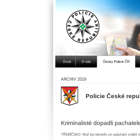
Úvod
O nás
Útvary Policie ČR
ARCHIV 2019
Policie České repu
Kriminalisté dopadli pachatel
TŘEBÍČSKO: Muž byl obviněn ze spáchání zvlášť 