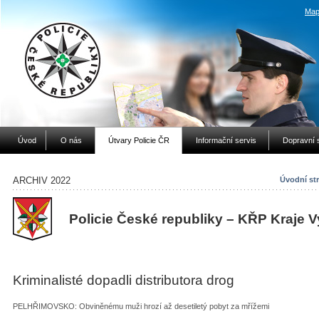
Map
Úvod
O nás
Útvary Policie ČR
Informační servis
Dopravní 
ARCHIV 2022
Úvodní st
Policie České republiky – KŘP Kraje 
Kriminalisté dopadli distributora drog
PELHŘIMOVSKO: Obviněnému muži hrozí až desetiletý pobyt za mřížemi