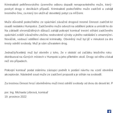
Kriminalisté pelhřimovského územního odboru dopadli nenapravitelného muže, který v
poskytl drogy v desítkách případů. Kriminalisté podezřelého muže zadrželi a zahájil
trestného činu, za který lze uložil až desetiletý pobyt za mřížemi.
Muže důvodně podezřelého ze spáchání závažné drogové trestné činnosti zadrželi kri
osadě nedaleko Humpolce. Zadrženého muže odvezli na oddělení policie a umístili ho do 
Na základě shromážděných důkazů zahájil policejní komisař trestní stíhání zadrženéh
spáchání zvlášť závažného zločinu nedovolené výroby a jiného nakládání s omamnými a 
Nováček, vedoucí oddělení obecné kriminality. Obviněný muž byl již v minulosti za dro
tresty odnětí svobody. Muž je sám uživatelem drog.
Jednačtyřicetiletý muž byl obviněn z toho, že v období od začátku letošního roku
distribuoval na různých místech v Humpolci a jeho přilehlém okolí. Drogy od něho získali d
než sto případech.
Policejní komisař podal státnímu zástupci podnět k podání návrhu na vzetí obvi
akceptován. Následně soud muže ze zadržení propustil a je stíhán na svobodě.
Za trestnou činnost hrozí obviněnému muži trest odnětí svobody od dvou do deseti let. Pří
por. Ing. Michaela Lébrová, komisař
19. prosince 2022
Fac