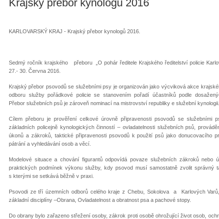
Krajský přebor kynologů 2016
KARLOVARSKÝ KRAJ - Krajský přebor kynologů 2016.
Sedmý ročník krajského přeboru „O pohár ředitele Krajského ředitelství policie Karl
27.- 30. Června 2016.
Krajský přebor psovodů se služebními psy je organizován jako výcviková akce krajského
odboru služby pořádkové policie se stanovením pořadí účastníků podle dosažený
Přebor služebních psů je zároveň nominací na mistrovství republiky e služební kynologii
Cílem přeboru je prověření celkové úrovně připravenosti psovodů se služebními 
základních policejně kynologických činností – ovladatelnosti služebních psů, provádě
úkonů a zákroků, taktické připravenosti psovodů k použití psů jako donucovacího pr
pátrání a vyhledávání osob a věcí.
Modelové situace a chování figurantů odpovídá povaze služebních zákroků nebo úko
praktických podmínek výkonu služby, kdy psovod musí samostatně zvolit správný ta
s kterými se setkává běžně v praxi.
Psovodi ze tří územních odborů celého kraje z Chebu, Sokolova a Karlových Varů, v 
základní disciplíny –Obrana, Ovladatelnost a obratnost psa a pachové stopy.
Do obrany bylo zařazeno střežení osoby, zákrok proti osobě ohrožující život osob, och