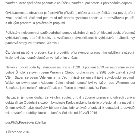
zadržení nebezpečného pachatele na útěku, zadržení pachatele s překonáním odporu.
Ovladatelnost a obratnost psů prověřilo přivolání, chůze a obraty, štěkání na povel, pře
zvuk, odložení. Služební pes musí mít dobrou fyzickou kondici a tu prověřovali psi 
s nízkým profilem, a prolézáním propustí.
Policisté v nejednom případě potřebují pomoc služebních psů při hledání osob, předmětů 
vyhledání stopy staré tři hodiny na vzdálenost dvou kilometrů, vyhledávání nábojnic,
pachové stopy ve frekvenci 30 minut.
Čtyřdenní náročné přebory, které prověřily připravenost pracovníků oddělení služební 
kraje, byl slavnostně ukončen vyhlášením vítězů.
Nejvyšší počet bodů byl stanoven na hranici 1320. S počtem 1039 se na prvním místě 
Luboš Šmolík se svým psem Warem z Chebu, druhé místo s 956ti body získal sokol
Vilém Bauer se psem Velenem a na třetím místě se umístil také sokolovský psovod 
Walter se svým psem Adagem Jako nejlepší stopař byl vyhlášen pes Winerem ps
Beneše a jako nejlepší obranář pak pes Turbo psovoda Ludvíka Pente
Na závěr je nutné dodat, že všichni soutěžící byli výborně připraveni, odvedli vynika
dokázali, že Oddělení služební kynologie Karlovarského kraje je profesionální a na velmi
O tom svědčí také úspěchy během roku, kdy aktivně přispívají k dopadení a usvědčen
mistrovství republiky, které se koná v Solenici od 19.září 2016
por.PhDr.Papežová Zdeňka
1.července 2016