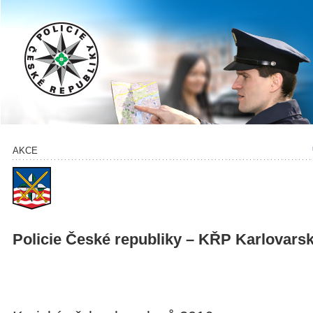
AKCE
Policie České republiky – KŘP Karlovars