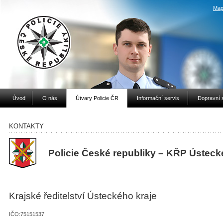
Map
Úvod
O nás
Útvary Policie ČR
Informační servis
Dopravní 
KONTAKTY
Policie České republiky – KŘP Ústeck
Krajské ředitelství Ústeckého kraje
IČO:75151537