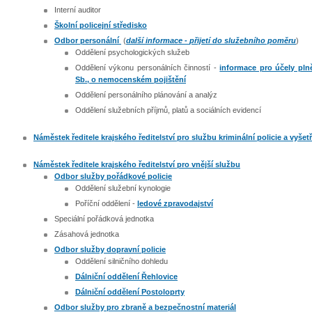
Interní auditor
Školní policejní středisko
Odbor personální
(
další informace
-
přijetí do služebního poměru
)
Oddělení psychologických služeb
Oddělení výkonu personálních činností -
informace pro účely plně
Sb., o nemocenském pojištění
Oddělení personálního plánování a analýz
Oddělení služebních příjmů, platů a sociálních evidencí
Náměstek ředitele krajského ředitelství pro službu kriminální policie a vyšet
Náměstek ředitele krajského ředitelství pro vnější službu
Odbor služby pořádkové policie
Oddělení služební kynologie
Poříční oddělení -
ledové zpravodajství
Speciální pořádková jednotka
Zásahová jednotka
Odbor služby dopravní policie
Oddělení silničního dohledu
Dálniční oddělení Řehlovice
Dálniční oddělení Postoloprty
Odbor služby pro zbraně a bezpečnostní materiál