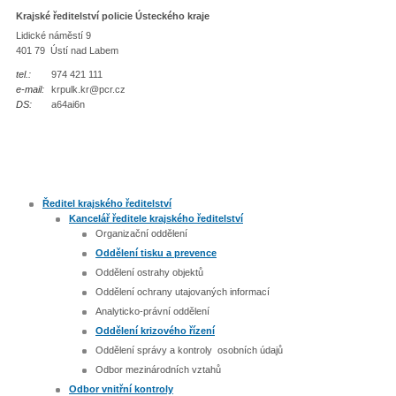
Krajské ředitelství policie Ústeckého kraje
Lidické náměstí 9
401 79 Ústí nad Labem
tel.:
974 421 111
e-mail:
krpulk.kr@pcr.cz
DS:
a64ai6n
Ředitel krajského ředitelství
Kancelář ředitele krajského ředitelství
Organizační oddělení
Oddělení tisku a prevence
Oddělení ostrahy objektů
Oddělení ochrany utajovaných informací
Analyticko-právní oddělení
Oddělení krizového řízení
Oddělení správy a kontroly osobních údajů
Odbor mezinárodních vztahů
Odbor vnitřní kontroly