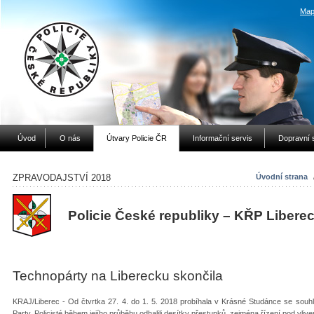
Map
Úvod
O nás
Útvary Policie ČR
Informační servis
Dopravní 
ZPRAVODAJSTVÍ 2018
Úvodní strana
Policie České republiky – KŘP Libere
Technopárty na Liberecku skončila
KRAJ/Liberec - Od čtvrtka 27. 4. do 1. 5. 2018 probíhala v Krásné Studánce se sou
Party. Policisté během jejího průběhu odhalili desítky přestupků, zejména řízení pod vli