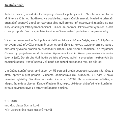
Trestní jednání
Jeden z cizinců, účastníků technopárty, skončil v policejní cele. 33letého občana Něm
Mníškem a Krásnou Studánkou ve vozidle bez registračních značek. Následné orientační t
orientační dechové zkoušce nadýchal přes dvě promile, při opakované zkoušce se hodn
látky obsahující tetrahydrocanabinnol. Cizinec se podrobil lékařskému vyšetření a odbě
řízení pro podezření ze spáchání trestného činu ohrožení pod vlivem návykové látky.
V trestně právní rovině řešili policisté dalšího cizince - občana Belgie, který řídil i př
ve svém autě převážel omamně-psychotropní látku (3-MMC). 19letého cizince kontrolo
blízkosti bývalého hraničního přechodu v Hrádku nad Nisou a následně i se zajištěnou 
Cizinec byl projednán ve zkráceném přípravném trestním řízení pro trestný čin ne
látek a jedů. Do zhruba čtyř hodin po jeho převzetí policií a provedení nezbytných ú
následně soudu (trestní sazba v případě odsouzení od jednoho roku do pěti let).
V průběhu konání soukromé akce rovněž policejní orgán postoupil na Magistrát města
státní správě a proti pořádku v územní samosprávě dle ustanovení § 4 odst. 2 zák
závažné vyhlášky Statutárního města Liberec č. 3/2009 Sb., o veřejném pořádku, a
Magistrátu města Liberec, Kanceláři tajemníka, nejpozději deset dnů před jejím konáním.
by tato povinnost byla ze strany pořadatele splněna.
2. 5. 2018
mjr. Mgr. Vlasta Suchánková
KŘP Libereckého kraje, tisková mluvčí