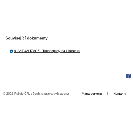
Související dokumenty
9. AKTUALIZACE - Technopárty na Liberecku
Fac
© 2026 Policie ČR, všechna práva vyhrazena
Mapa serveru
|
Kontakty