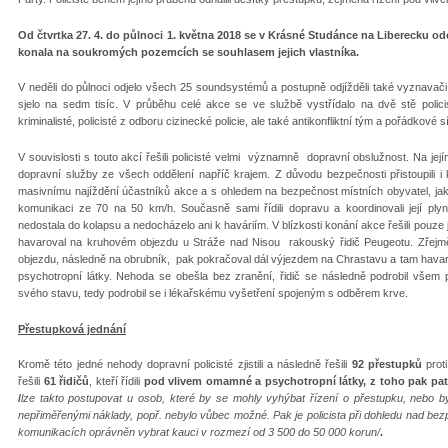
Od čtvrtka 27. 4. do půlnoci 1. května 2018 se v Krásné Studánce na Liberecku od
konala na soukromých pozemcích se souhlasem jejich vlastníka.
V neděli do půlnoci odjelo všech 25 soundsystémů a postupně odjížděli také vyznavač
sjelo na sedm tisíc. V průběhu celé akce se ve službě vystřídalo na dvě stě policis
kriminalisté, policisté z odboru cizinecké policie, ale také antikonfliktní tým a pořádkov
V souvislosti s touto akcí řešili policisté velmi významně dopravní obslužnost. Na jejím
dopravní služby ze všech oddělení napříč krajem. Z důvodu bezpečnosti přistoupili i
masivnímu najíždění účastníků akce a s ohledem na bezpečnost místních obyvatel, jak pěš
komunikaci ze 70 na 50 km/h. Současně sami řídili dopravu a koordinovali její plynu
nedostala do kolapsu a nedocházelo ani k haváriím. V blízkosti konání akce řešili pouze 
havaroval na kruhovém objezdu u Stráže nad Nisou rakouský řidič Peugeotu. Zřejmě 
objezdu, následně na obrubník, pak pokračoval dál výjezdem na Chrastavu a tam havarov
psychotropní látky. Nehoda se obešla bez zranění, řidič se následně podrobil vše
svého stavu, tedy podrobil se i lékařskému vyšetření spojeným s odběrem krve.
Přestupková jednání
Kromě této jedné nehody dopravní policisté zjistili a následně řešili
92 přestupků
proti
řešili
61 řidičů
, kteří řídili
pod vlivem omamné a psychotropní látky, z toho pak patn
/
lze takto postupovat
u osob, které by se mohly vyhýbat řízení o přestupku, nebo b
nepřiměřenými náklady, popř. nebylo vůbec možné. Pak je policista při dohledu nad bez
komunikacích oprávněn vybrat kauci v rozmezí od 3 500 do 50 000 korun/
.