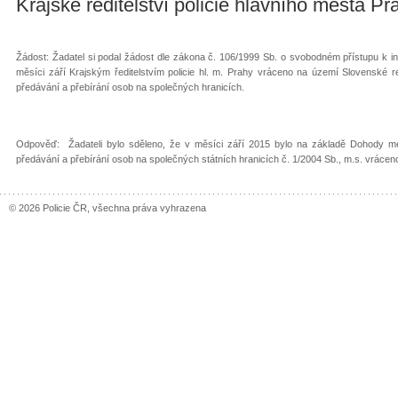
Krajské ředitelství policie hlavního města Pr
Žádost: Žadatel si podal žádost dle zákona č. 106/1999 Sb. o svobodném přístupu k inf
měsíci září Krajským ředitelstvím policie hl. m. Prahy vráceno na území Slovenské
předávání a přebírání osob na společných hranicích.
Odpověď: Žadateli bylo sděleno, že v měsíci září 2015 bylo na základě Dohody me
předávání a přebírání osob na společných státních hranicích č. 1/2004 Sb., m.s. vráce
© 2026 Policie ČR, všechna práva vyhrazena