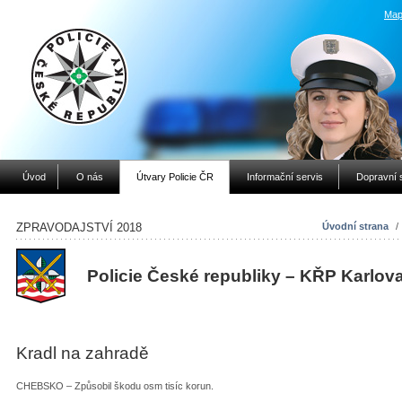
Map
Úvod
O nás
Útvary Policie ČR
Informační servis
Dopravní 
ZPRAVODAJSTVÍ 2018
Úvodní strana
/
Policie České republiky – KŘP Karlov
Kradl na zahradě
CHEBSKO – Způsobil škodu osm tisíc korun.