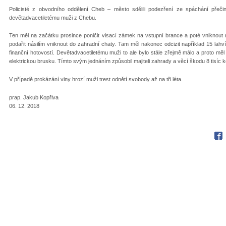
Policisté z obvodního oddělení Cheb – město sdělili podezření ze spáchání pře
devětadvacetiletému muži z Chebu.
Ten měl na začátku prosince poničit visací zámek na vstupní brance a poté vniknou
podařit násilím vniknout do zahradní chaty. Tam měl nakonec odcizit například 15 lahví
finanční hotovostí. Devětadvacetiletému muži to ale bylo stále zřejmě málo a proto měl v
elektrickou brusku. Tímto svým jednáním způsobil majiteli zahrady a věcí škodu 8 tisíc k
V případě prokázání viny hrozí muži trest odnětí svobody až na tři léta.
prap. Jakub Kopřiva
06. 12. 2018
Fac