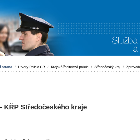
 strana
/
Útvary Policie ČR
/
Krajská ředitelství policie
/
Středočeský kraj
/
Zpravoda
 – KŘP Středočeského kraje