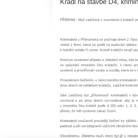
Kradl na stavbě D4, krimin
PŘÍBRAM - Muž zadržený v souvislosti s krádeží pra
Kriminalisté z Příbramska se počínaje dnem 2. říj
Jedné z firem, která se podílí na budování dálnice 
k hutnění asfaltu či zemin. Kromě krádeže strojů utrp
Ihned po oznámení případu a ohledání místa, kde ke 
ze spáchání trestného činu krádeže. V rámci pro
systémů a prověřovali i osoby a vozidla, která se v
Provedeným šetřením, v rámci kterého kriminalisté 
dvou dnech od nahlášení krádeže, zadrželi konkrétn
Sám zadržený byl „přítomností“ kriminalistů v b
uschoval a po dvou dnech vyzvedával, aby je ná
z trestného činu krádež podle § 205 odst. 1, 2, 3,
přesto, že měl vysloven zákaz řízení.
Kriminalisté současně provádějí šetření ke zjištění
padesát a pět set kilogramů vážícími vibračními de
Obviněnému, 25letému muži, který byl již v minulo