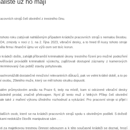
alisté už ho mají
covních strojů čelí obvinění z trestného činu.
na tohoto roku zabývali nahlášeným případem krádeže pracovních strojů s nemalou škodou.
D4, zmizely v noci z 1. na 2. října 2023, vibrační desky, a to hned tři kusy tohoto stroje
ěla firma i finanční újmu ve výši osm set tisíc korun.
krádeži došlo, zahájili příbramští kriminalisté úkony trestního řízení pro možné podezření
věřování prováděli kriminalisté výslechy, zajišťovali dostupné záznamy z kamerových
 inkriminovaný čas poblíž stavby pohybovala.
nashromáždili dostatečné množství relevantních důkazů, pak ve velmi krátké době, a to po
í osobu, 25letého muže, který se měl tohoto skutku dopustit.
ývalém průmyslovém areálu na Praze 6, tedy na místě, kam si odcizené vibrační desky
sledně prodal, značně překvapen. Nyní již tento muž z Velkých Přílep čelí obvinění
 ale také z maření výkonu úředního rozhodnutí a vykázání. Pro pracovní stroje si přijel i
 dalších osob, které se na krádeži pracovních strojů spolu s obviněným podíleli. S dvěstě
skami nedokáže člověk manipulovat sám . . .
sti za majetkovou trestnou činnost odsouzen a k této současné krádeži se doznal, hrozí