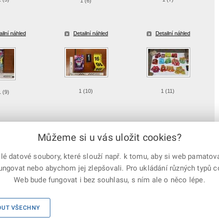
1 (6)
ailní náhled
Detailní náhled
Detailní náhled
1 (10)
1 (11)
1 (9)
ailní náhled
Detailní náhled
Detailní náhled
Můžeme si u vás uložit cookies?
 datové soubory, které slouží např. k tomu, aby si web pamatoval
fungovat nebo abychom jej zlepšovali. Pro ukládání různých typů 
e-mailem
vytisknout
Facebook
X
Web bude fungovat i bez souhlasu, s ním ale o něco lépe.
Corp.
Mapa serveru
|
Kontakty
|
Facebook
|
Instagram
|
X Corp.
|
OUT VŠECHNY