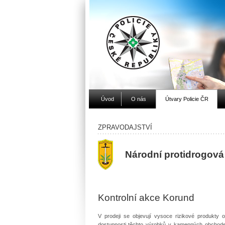
Úvod
O nás
Útvary Policie ČR
ZPRAVODAJSTVÍ
Národní protidrogov
Kontrolní akce Korund
V prodeji se objevují vysoce rizikové produkty 
dostupnosti těchto výrobků v kamenných obchodech 