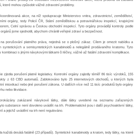
tů, které mohou způsobit vážné zdravotní problémy.
koordinovaná akce, na níž spolupracuje Ministerstvo vnitra, zdravotnictví, zemědělství,
ními orgány, tedy Policií ČR, Státní zemědělskou a potravinářskou inspekcí, krajskými
orem, Celní správou a Českou obchodní inspekcí. Tyto orgány provádějí kontroly podle
rgánů jsme sjednotili, abychom chránili veřejné zdraví a bezpečnost.
na porušování platného práva, nejedná se o plošný zákaz. Cílem je omezit nabídku a
 syntetických a semisyntetických kanabinoidů a nelegálně prodávaného kratomu. Tyto
kombinaci s jinými návykovými látkami či léčivy, vážné až fatální zdravotní komplikace.
zjistila porušení platné legislativy. Kontrolní orgány zajistily téměř 86 tisíc výrobků, 155
ukty z 63 CBD automatů. Zablokováno bylo 25 internetových obchodů, u kterých byla
ní intoxikací nebo jiné porušení zákona. U dalších více než 11 tisíc produktů bylo orgány
rhu nebo likvidace.
y prokázány zakázané návykové látky, dále látky uvedené na seznamu zařazených
yto substance není dovoleno uvádět na trh. Problematické jsou i další psychoaktivní látky,
í a jejichž uvádění na trh není regulováno.
la každá desátá fatálně (23 případů). Syntetické kanabinoidy a kratom, tedy látky, na které