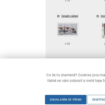
1 (5)
Detailní náhled
Det
1 (8)
Detailní náhled
Det
Co že to znamená? Cookies jsou malé
řádně se vám zobrazil a mohl lépe 
© 2026 Policie ČR, všechna práva vyhrazena
SOUHLASÍM SE VŠEMI
ODMÍTN