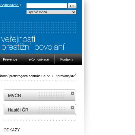
 vyhledávání
Prevence
eKomunikace
Kontakty
rodní protidrogová centrála SKPV
/
Zpravodajství
MVČR
internetové stránky Hasiči ČR
ODKAZY