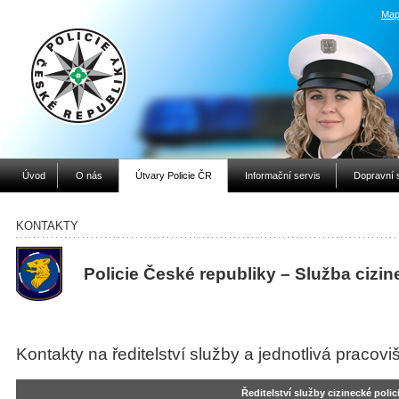
Map
Úvod
O nás
Útvary Policie ČR
Informační servis
Dopravní 
KONTAKTY
Policie České republiky – Služba cizin
Kontakty na ředitelství služby a jednotlivá pracoviš
Ředitelství služby cizinecké polic