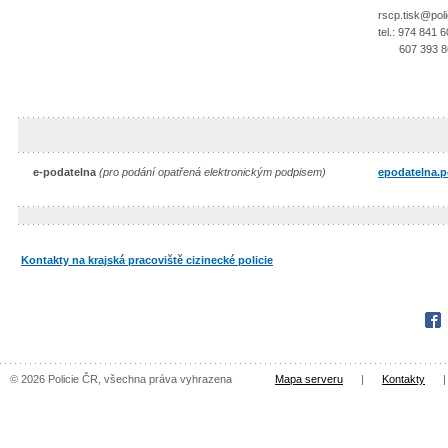
rscp.tisk@poli
tel.: 974 841 
607 393 8
e-podatelna
(pro podání opatřená elektronickým podpisem)
epodatelna.p
Kontakty na krajská pracoviště cizinecké policie
Fac
© 2026 Policie ČR, všechna práva vyhrazena
Mapa serveru
|
Kontakty