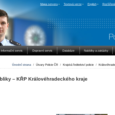
Mapa serveru
Textová verze
English
Rozšířené
Informační servis
Dopravní servis
Databáze
Nabídky a zakázky
Úvodní strana
/
Útvary Policie ČR
/
Krajská ředitelství policie
/
Královéhrade
ubliky – KŘP Královéhradeckého kraje