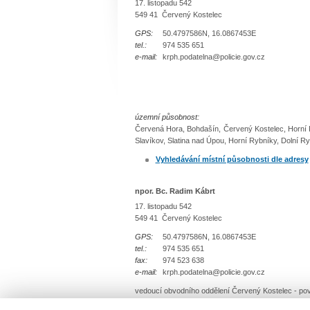
17. listopadu 542
549 41 Červený Kostelec
GPS:
50.4797586N, 16.0867453E
tel.:
974 535 651
e-mail:
krph.podatelna@policie.gov.cz
územní působnost:
Červená Hora, Bohdašín, Červený Kostelec, Horní K
Slavíkov, Slatina nad Úpou, Horní Rybníky, Dolní Ry
Vyhledávání místní působnosti dle adresy
npor. Bc. Radim Kábrt
17. listopadu 542
549 41 Červený Kostelec
GPS:
50.4797586N, 16.0867453E
tel.:
974 535 651
fax:
974 523 638
e-mail:
krph.podatelna@policie.gov.cz
vedoucí obvodního oddělení Červený Kostelec - po