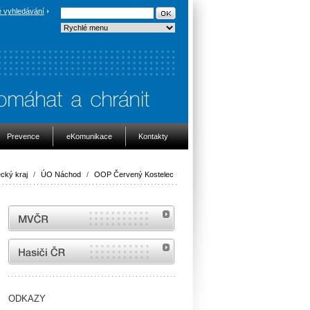
 vyhledávání
Prevence
eKomunikace
Kontakty
cký kraj
/
ÚO Náchod
/
OOP Červený Kostelec
MVČR
internetové stránky Hasiči ČR
ODKAZY