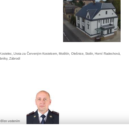
ostelec, Lhota za Červeným Kostelcem, Mstětín, Olešnice, Stolín, Horní Radechová,
bníky, Zábrodí
věřen vedením