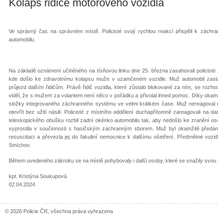
Kolaps řidiče motorového vozidla
Ve správný čas na správném místě. Policisté svojí rychlou reakcí přispěli k záchran
automobilu.
Na základě oznámení učiněného na tísňovou linku dne 25. března zasahovali policisté
kde došlo ke zdravotnímu kolapsu muže v uzamčeném vozidle. Muž automobil zasta
průjezd dalším řidičům. Právě řidič vozidla, které zůstalo blokované za ním, se rozhodl
viděl, že s mužem za volantem není něco v pořádku a přivolal ihned pomoc. Díky okamži
složky integrovaného záchranného systému ve velmi krátkém čase. Muž nereagoval n
otevřít bez užití násilí. Policisté z místního oddělení duchapřítomně zareagovali na d
teleskopického obušku rozbil zadní okénko automobilu tak, aby nedošlo ke zranění os
vyprostila v součinnosti s hasičským záchranným sborem. Muž byl okamžitě předán 
resuscitaci a převezla jej do fakultní nemocnice k dalšímu ošetření. Předmětné vozid
Smíchov.
Během uvedeného zákroku se na místě pohybovaly i další osoby, které se snažily svou př
kpt. Kristýna Soukupová
02.04.2024
© 2026 Policie ČR, všechna práva vyhrazena