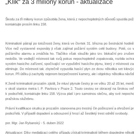
„Klik“ za 3 miliony korun - aktualizace
Škodu za tři miliony korun způsobila žena, která z nepochopitelných důvodů spustila po
kontaktujte prosím linku 158.
Kriminalisté pátrají po totožnosti ženy, která ve čtvrtek 31. března po šestnácté hod
Více než vystavené exponáty ji však zajímal požární systém celé budovy. Poté, co ve
požárního alarmu a zmáčkla ho. Tlačítko však sloužilo jako tzv. blokační pro zrušen
nedošlo. Ve vedlejší místnosti tak svůj pokus nepochopitelně zopakovala, rozbila ochr
systém hasicího zařízení, spočívající ve vypuštění hasícího plynu, který z místnosti 
eliminuje. Do místnosti tak zbytečně vypustila hasící plyn ze dvou několika set kilový
korun. Při útěku ji zachytily nejenom bezpečnostní kamery, ale i objektivy několika návšt
K ženě kriminalisté prozatím zjistili, že mluví plynule česky je ve věku 20 až 25 let, 
v okolí stanice metra I. P. Pavlova v Praze 2. Touto cestou se obracejí na širokou ve
k podezřelé, kontaktujte linku 158. Výzva platí i pro samotnou slečnu, aby své nepochopi
pražskou služebnu.
Právní kvalifikace skutku je prozatím stanovena pro trestný čin poškození a ohrožení 
podezřelá. V případě dopadení a odsouzení jí hrozí až šestiletý trest odnětí svobody.
por. Mgr. Jan Rybanský - 5. duben 2022
Aktualizace: Díky medializaci celého případu získali kriminalisté během dopoledne někol