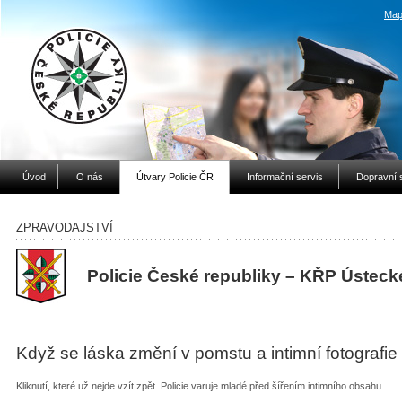
Map
Úvod
O nás
Útvary Policie ČR
Informační servis
Dopravní 
ZPRAVODAJSTVÍ
Policie České republiky – KŘP Ústeck
Když se láska změní v pomstu a intimní fotografie
Kliknutí, které už nejde vzít zpět. Policie varuje mladé před šířením intimního obsahu.