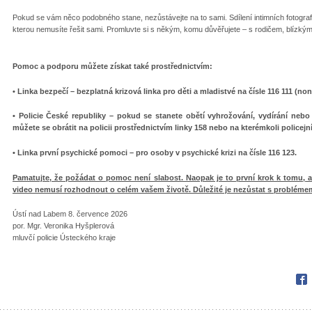
Pokud se vám něco podobného stane, nezůstávejte na to sami. Sdílení intimních fotograf
kterou nemusíte řešit sami. Promluvte si s někým, komu důvěřujete – s rodičem, blízk
Pomoc a podporu můžete získat také prostřednictvím:
• Linka bezpečí – bezplatná krizová linka pro děti a mladistvé na čísle 116 111 (no
• Policie České republiky – pokud se stanete obětí vyhrožování, vydírání nebo
můžete se obrátit na policii prostřednictvím linky 158 nebo na kterémkoli policej
• Linka první psychické pomoci – pro osoby v psychické krizi na čísle 116 123.
Pamatujte, že požádat o pomoc není slabost. Naopak je to první krok k tomu, ab
video nemusí rozhodnout o celém vašem životě. Důležité je nezůstat s probléme
Ústí nad Labem 8. července 2026
por. Mgr. Veronika Hyšplerová
mluvčí policie Ústeckého kraje
Fac