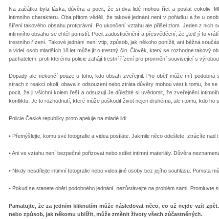
Na začátku byla láska, důvěra a pocit, že si dva lidé mohou říct a poslat cokoliv. Mla
intimního charakteru. Oba přitom věděli, že takové jednání není v pořádku a že u osob
šíření takového obsahu protiprávní. Po ukončení vztahu ale přišel zlom. Jeden z nich 
intimního obsahu se chtěl pomstít. Pocit zadostiučinění a přesvědčení, že „teď jí to vrá
trestního řízení. Takové jednání není vtip, způsob, jak někoho ponížit, ani běžná součást
a videí osob mladších 18 let může jít o trestný čin. Člověk, který se rozhodne takový 
pachatelem, proti kterému policie zahájí trestní řízení pro provinění související s výrobo
Dopady ale nekončí pouze u toho, kdo obsah zveřejnil. Pro oběť může mít podobná si
strach z reakcí okolí, obava z odsouzení nebo ztráta důvěry mohou vést k tomu, že 
pocit, že ji všichni kolem řeší a odsuzují.Je důležité si uvědomit, že zveřejnění inti
konfliktu. Je to rozhodnutí, které může poškodit život nejen druhému, ale i tomu, kdo ho 
Policie České republiky proto apeluje na mladé lidi:
• Přemýšlejte, komu své fotografie a videa posíláte. Jakmile něco odešlete, ztrácíte nad t
• Ani ve vztahu není bezpečné pořizovat nebo sdílet intimní materiály. Důvěra neznamen
• Nikdy nesdílejte intimní fotografie nebo videa jiné osoby bez jejího souhlasu. Pomsta 
• Pokud se stanete obětí podobného jednání, nezůstávejte na problém sami. Promluvte s
Pamatujte, že za jedním kliknutím může následovat něco, co už nejde vzít zpět
nebo způsob, jak někomu ublížit, může změnit životy všech zúčastněných.