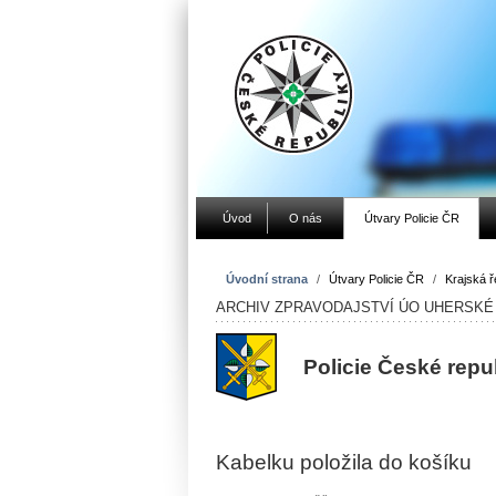
Úvod
O nás
Útvary Policie ČR
Úvodní strana
/
Útvary Policie ČR
/
Krajská ře
ARCHIV ZPRAVODAJSTVÍ ÚO UHERSKÉ 
Policie České repu
Kabelku položila do košíku