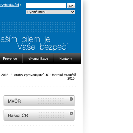
 vyhledávání
Prevence
eKomunikace
Kontakty
2015
/
Archiv zpravodajství ÚO Uherské Hradiště
2015
MVČR
internetové stránky Hasiči ČR