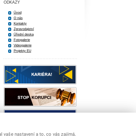
ODKAZY
Úvod
O nás
Kontakty
Zpravodajství
Úřední deska
Fotogalerie
Videogalerie
Projekty EU
 vaše nastavení a to, co vás zajímá,