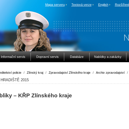
Mapa serveru
Textová verze
English
Rozšířené
Informační servis
Dopravní servis
Databáze
Nabídky a zakázky
ditelství policie
/
Zlínský kraj
/
Zpravodajství Zlínského kraje
/
Archiv zpravodajství
/
HRADIŠTĚ 2015
bliky – KŘP Zlínského kraje