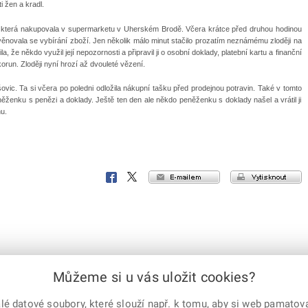
 žen a kradl.
a, která nakupovala v supermarketu v Uherském Brodě. Včera krátce před druhou hodinou
ěnovala se vybírání zboží. Jen několik málo minut stačilo prozatím neznámému zloději na
, že někdo využil její nepozornosti a připravil ji o osobní doklady, platební kartu a finanční
korun. Zloději nyní hrozí až dvouleté vězení.
ovic. Ta si včera po poledni odložila nákupní tašku před prodejnou potravin. Také v tomto
peněženku s penězi a doklady. Ještě ten den ale někdo peněženku s doklady našel a vrátil ji
nu.
e-mailem
vytisknout
Facebook
X
Corp.
Můžeme si u vás uložit cookies?
 datové soubory, které slouží např. k tomu, aby si web pamatoval