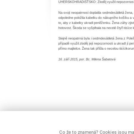
UHERSKOHRADIŠŤSKO: Zloděj využil nepozornosti
Na svoji neopatrnost doplatila sedmdesátiletá žen
odpoledne položila kabelku do nákupního košíku a v
to, aby z kabelky ukradl peněženku. Žena záhy zjistila
hotovost. Škoda se vyšplhala na necelé čtyři tisíce 
Stejně neopatrná byla i sedmdesátiletá žena z Poleš
případě využil zloděj její nepozornosti a ukradl jí 
přímo majitelce. Žena tak přišla o necelou tisícikoru
16. září 2015, por. Bc. Milena Šabatová
Co že to znamená? Cookies jsou malé