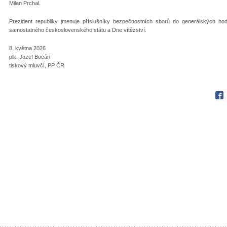
Milan Prchal.
Prezident republiky jmenuje příslušníky bezpečnostních sborů do generálských hodn
samostatného československého státu a Dne vítězství.
8. května 2026
plk. Jozef Bocán
tiskový mluvčí, PP ČR
Fac