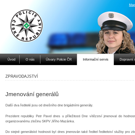
Map
Úvod
O nás
Útvary Policie ČR
Informační servis
Dopravní 
ZPRAVODAJSTVÍ
Jmenování generálů
Další dva ředitelé jsou od dnešního dne brigádními generály.
Prezident republiky Petr Pavel dnes u příležitosti Dne vítězství jmenoval do hodnosti
organizovanému zločinu SKPV Jiřího Mazánka.
Do stejné generálské hodnosti byl dnes jmenován také ředitel ředitelství služby pro z