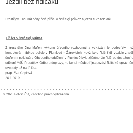
Jezdil bez řidičáku
Prostějov - neukázněný řidič přišel o řidičský průkaz a jezdil si vesele dál
Přišel o řidičský průkaz
Z trestného činu Maření výkonu úředního rozhodnutí a vykázání je podezřelý muž
kontrolován hlídkou policie v Plumlově - Žárovicích, když jako řidič řídil vozidlo z
šetřením policistů z Obvodního oddělení v Plumlově bylo zjištěno, že řidič po dosažení
sdělení MěÚ Prostějov, Odboru dopravy, ke konci měsíce října pozbyl řidičské oprávnění
svobody až na tři léta.
prap. Eva Čeplová
26.1.2010
© 2026 Policie ČR, všechna práva vyhrazena