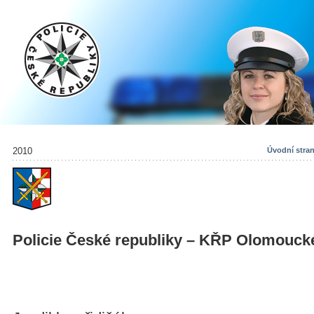
2010
Úvodní stra
Policie České republiky – KŘP Olomouck