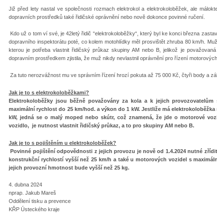
Již před lety nastal ve společnosti rozmach elektrokol a elektrokoloběžek, ale málokte
dopravních prostředků také řidičské oprávnění nebo nově dokonce povinné ručení.
Kdo už o tom ví své, je 42letý řidič “elektrokoloběžky“, který byl ke konci března zasta
dopravního inspektorátu poté, co kolem motohlídky měl prosvištět zhruba 80 km/h. Muž
kterou je potřeba vlastnit řidičský průkaz skupiny AM nebo B, jelikož je považovan
dopravním prostředkem zjistila, že muž nikdy nevlastnil oprávnění pro řízení motorových
Za tuto nerozvážnost mu ve správním řízení hrozí pokuta až 75 000 Kč, čtyři body a záka
Jak je to s elektrokoloběžkami?
Elektrokoloběžky jsou běžně považovány za kola a k jejich provozovatelům 
maximální rychlost do 25 km/hod. a výkon do 1 kW. Jestliže má elektrokoloběžka 
kW, jedná se o malý moped nebo skútr, což znamená, že jde o motorové vozi
vozidlo, je nutnost vlastnit řidičský průkaz, a to pro skupiny AM nebo B.
Jak je to s pojištěním u elektrokoloběžek?
Povinné pojištění odpovědnosti z jejich provozu je nově od 1.4.2024 nutné zříd
konstrukční rychlostí vyšší než 25 km/h a také u motorových vozidel s maximáln
jejich provozní hmotnost bude vyšší než 25 kg.
4. dubna 2024
nprap. Jakub Mareš
Oddělení tisku a prevence
KŘP Ústeckého kraje