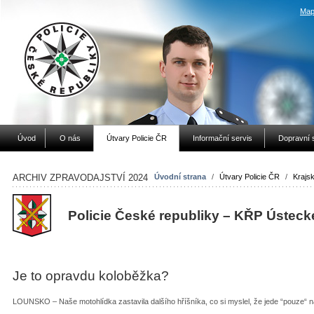
Map
Úvod
O nás
Útvary Policie ČR
Informační servis
Dopravní 
ARCHIV ZPRAVODAJSTVÍ 2024
Úvodní strana
/
Útvary Policie ČR
/
Krajsk
Policie České republiky – KŘP Ústeck
Je to opravdu koloběžka?
LOUNSKO – Naše motohlídka zastavila dalšího hříšníka, co si myslel, že jede “pouze“ n