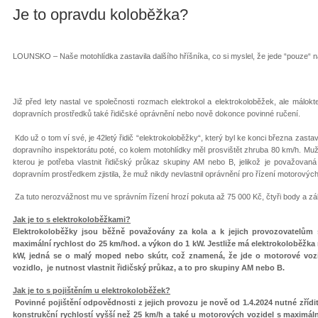
Je to opravdu koloběžka?
LOUNSKO – Naše motohlídka zastavila dalšího hříšníka, co si myslel, že jede “pouze“ n
Již před lety nastal ve společnosti rozmach elektrokol a elektrokoloběžek, ale málokte
dopravních prostředků také řidičské oprávnění nebo nově dokonce povinné ručení.
Kdo už o tom ví své, je 42letý řidič “elektrokoloběžky“, který byl ke konci března zasta
dopravního inspektorátu poté, co kolem motohlídky měl prosvištět zhruba 80 km/h. Muž
kterou je potřeba vlastnit řidičský průkaz skupiny AM nebo B, jelikož je považovan
dopravním prostředkem zjistila, že muž nikdy nevlastnil oprávnění pro řízení motorových
Za tuto nerozvážnost mu ve správním řízení hrozí pokuta až 75 000 Kč, čtyři body a záka
Jak je to s elektrokoloběžkami?
Elektrokoloběžky jsou běžně považovány za kola a k jejich provozovatelům 
maximální rychlost do 25 km/hod. a výkon do 1 kW. Jestliže má elektrokoloběžka 
kW, jedná se o malý moped nebo skútr, což znamená, že jde o motorové vozi
vozidlo, je nutnost vlastnit řidičský průkaz, a to pro skupiny AM nebo B.
Jak je to s pojištěním u elektrokoloběžek?
Povinné pojištění odpovědnosti z jejich provozu je nově od 1.4.2024 nutné zříd
konstrukční rychlostí vyšší než 25 km/h a také u motorových vozidel s maximáln