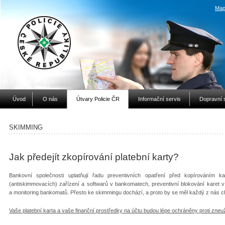
Map
Úvod
O nás
Útvary Policie ČR
Informační servis
Dopravní 
SKIMMING
Jak předejít zkopírování platební karty?
Bankovní společnosti uplatňují řadu preventivních opatření před kopírováním kar
(antiskimmovacích) zařízení a softwarů v bankomatech, preventivní blokování karet v
a monitoring bankomatů. Přesto ke skimmingu dochází, a proto by se měl každý z nás cho
Vaše platební karta a vaše finanční prostředky na účtu budou lépe ochráněny proti zneuž