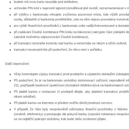
budete mít svou kartu neustále pod dohledem,
uchováte PIN kód v naprosté tajnosti (nesdělovat jiné osobě, nezaznamenávat v mo
při výběru z bankomatu věnujete zvýšenou pozornost místu, kde výběr provádít
osoby, důkladně si bankomat prohlédněte, zda na něm nejsou provedeny konstru
pro výběr finančních prostředků z bankomatu volte raději frekventované a dostate
při zadávání číselné kombinace PIN kódu na klávesnici zakryjete část základní 
zabránit možnému odpozorování číselné kombinace),
při transakci neztratíte kontrolu nad kartou a nenecháte se nikým a ničím ovlivnit,
transakci neuskutečníte při podezření, že něco není v pořádku.
Další doporučení
Vždy kontrolujete výpisy transakcí proti prodejním a výplatním dokladům (sleduj
Při podezření, že je na bankomatu umístěno skimmovací zařízení, neprodleně info
211, popřípadě bankovní společnost (kontaktní infolinka bývá na bankomatech um
Při platbě kartou v restauraci či prodejně dbejte, aby platební transakce pro
nikam odnášet).
Při platbě kartou na internetu si předem ověřte důvěryhodnost serveru.
V případě, že Vám byly neoprávněně odčerpány finanční prostředky z Vašeho 
(osobně, telefonicky) a postupujte dle pokynů banky (sepsání reklamace neoprá
se na nejbližší policejní služebnu, kde bude Vaše oznámení přijato.