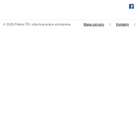
Fac
© 2026 Policie ČR, všechna práva vyhrazena
Mapa serveru
|
Kontakty