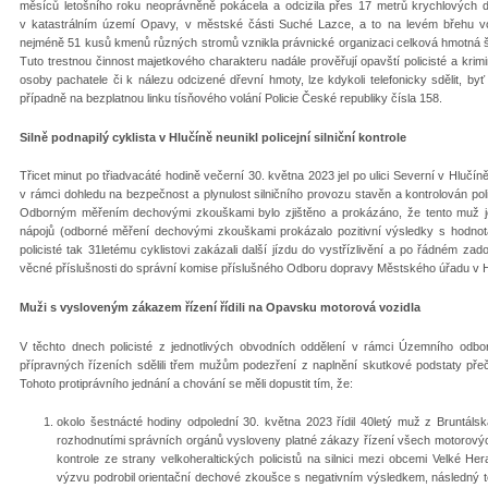
měsíců letošního roku neoprávněně pokácela a odcizila přes 17 metrů krychlových 
v katastrálním území Opavy, v městské části Suché Lazce, a to na levém břehu v
nejméně 51 kusů kmenů různých stromů vznikla právnické organizaci celková hmotná šk
Tuto trestnou činnost majetkového charakteru nadále prověřují opavští policisté a krimin
osoby pachatele či k nálezu odcizené dřevní hmoty, lze kdykoli telefonicky sdělit, by
případně na bezplatnou linku tísňového volání Policie České republiky čísla 158.
Silně podnapilý cyklista v Hlučíně neunikl policejní silniční kontrole
Třicet minut po třiadvacáté hodině večerní 30. května 2023 jel po ulici Severní v Hlučí
v rámci dohledu na bezpečnost a plynulost silničního provozu stavěn a kontrolován pol
Odborným měřením dechovými zkouškami bylo zjištěno a prokázáno, že tento muž jed
nápojů (odborné měření dechovými zkouškami prokázalo pozitivní výsledky s hodnotam
policisté tak 31letému cyklistovi zakázali další jízdu do vystřízlivění a po řádném z
věcné příslušnosti do správní komise příslušného Odboru dopravy Městského úřadu v Hl
Muži s vysloveným zákazem řízení řídili na Opavsku motorová vozidla
V těchto dnech policisté z jednotlivých obvodních oddělení v rámci Územního odb
přípravných řízeních sdělili třem mužům podezření z naplnění skutkové podstaty pře
Tohoto protiprávního jednání a chování se měli dopustit tím, že:
okolo šestnácté hodiny odpolední 30. května 2023 řídil 40letý muž z Bruntál
rozhodnutími správních orgánů vysloveny platné zákazy řízení všech motorových v
kontrole ze strany velkoheraltických policistů na silnici mezi obcemi Velké Her
výzvu podrobil orientační dechové zkoušce s negativním výsledkem, následný 