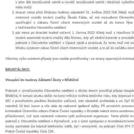
v jeho těle bezdůvodně odmítl a rovněž bezdůvodně odmítl i lékařské vyšetřen
nebo moči)
dvacet minut před třináctou hodinou odpolední 31. května 2023 řídil 26letý m
motorové vozidlo tovární značky Škoda Fabia, ač má rozsudkem Okresního
spočívající v zákazu řízení všech motorových vozidel až do konce října let
z hlučínského Obvodního oddělení
pár minut po dvacáté hodině večerní 1. června 2023 41letý muž z Havířova řídil
osobní automobil tovární značky Alfa Romeo, kdy při silniční kontrole a provád
policisté z Obvodního oddělení v Opavě zjistili a prokázali, že tento muž má
Místku vysloven zákaz řízení všech motorových vozidel, a to až do začátku úno
Všechny výše uvedené případy jsou nadále prověřovány i ze strany opavských kriminali
BRUNTÁLSKO:
Vloupání do budovy Základní školy v Břidličné
Policisté z rýmařovského Obvodního oddělení v těchto dnech prověřují případ vloupán
Břidličná. K tomuto skutku došlo na konci měsíce května letošního roku, kdy doposud
WC v prostředním pavilónu školského zařízení, toto následně prohledala a ze čtyř tří
nejméně 10 tisíc korun a vše dala do nalezené igelitové tašky. Při prvotních procesn
kriminalisté Územního odboru Policie České republiky v Bruntále nalezli shora uvedenou
příslušenství, což bylo následně vráceno zpět poškozené organizaci. Tento přečin kr
policistů z Obvodního oddělení v Rýmařově, a to v úzké spolupráci s bruntálskými krimina
osoby pachatele lze kdykoli telefonicky sdělit, byť i anonymně, na policejní číslo 974
Policie České republiky čísla 158.