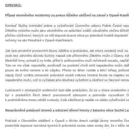
OPAVSKO:
Případ obviněného recidivisty za pokus těžkého ublížení na zdraví v Opavě-Kateř
Komisař Služby kriminální policie a vyšetřování Územního odboru Policie České repub
24letého místního muže jako obviněného ze spáchání zvlášť závažného zločinu těžkéh
přečinu výtržnictví, kterých se měl dopustit dvacet minut po jedenácté hodině dopoled
večerky na ulici Pekařské v Opavě-Kateřinkách.
Jak bylo prvotními procesními úkony zjištěno a prokázáno, tak shora uvedený muž na m
osob bez zjevného důvodu fyzicky napadl zde přítomného 29letého muže z Opavy, kdy
Medvědí krev, uchopil jí za hrdlo, přišel k poškozenému muži nečekaně zezadu, napřáhl s
Toto se mu však nepodařilo, poněvadž na poslední chvíli strhl napadeného muže dal
pouze do svého ramene a do zátylku. Přesto se láhev rozbila a letící střepy poškod
nápoji, čímž vznikla ostravské právnické osobě celková hmotná škoda na majetku ve
napadeného muže, což si vyžádalo jeho lékařské vyšetření a ošetření ve Slezské nemo
Lustracemi v dostupných evidencích bylo dále prokázáno, že se u shora uvedeného o
byl v posledních třech letech pravomocně odsouzen a potrestán rozsudkem Ok
k podmíněnému trestu odnětí svobody. Celá záležitost je nadále ve stádiu vyšetřování ze
Neoprávněné pokácení stromů a odcizení dřevní hmoty z katastru obce Suché La
Policisté z Obvodního oddělení v Opavě v těchto dnech zahájili úkony trestního říz
podezřelá doposud neznámá fyzická či právnická osoba nebo osoby tím, že v blíže n