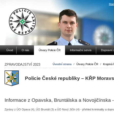
Map
Úvod
O nás
Útvary Policie ČR
Informační servis
Dopravní 
ZPRAVODAJSTVÍ 2023
Úvodní strana
/
Útvary Policie ČR
/
Krajská ř
Policie České republiky – KŘP
Moravs
Informace z Opavska, Bruntálska a Novojičínska -
Zprávy z ÚO Opava (4), ÚO Bruntál (3) a ÚO Nový Jičín (4) - přehled kriminality a dop