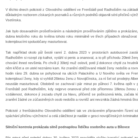
V těchto dnech policisté z Obvodního oddělení ve Frenštátě pod Radhoštěm na základě
důkladným rozborem získaných poznatků a různých podnětů objasnili sérii přečinů výtrž
Vsetínska.
Jak bylo dosavadním prošetřováním a následným prověřováním zjištěno a prokázáno
dubna letošního roku do května tohoto roku minimálně ve třech případech obnažovat 
kolemjdoucími spoluobčany masturbovat.
Tak například okolo půl šesté ranní 2. dubna 2023 v prostorách autobusové zastáv
Radhoštěm si rozepl zip kalhot, vytáhl si penis a onanoval, a to při příchodu 20leté žen
chování ihned nevšimla. Po chvíli jí 30letý muž oslovil, poté jí dokonce chytil za hru
něm křičet a on utekl neznámo kam. Ke zranění obtěžované mladé ženy nedošlo a rovně
hodin ráno 29. dubna se pohyboval na ulicích Palackého a U Nového světa ve Fren
kolemjdoucí ženy, kdy si vyhlídl 26letou ženu z Novojičínska, za ní šel od prodejny Albe
neustále masturboval. Obdobně se zachoval i pár minut po půlnoci 7. května opět v 
Frenštátě pod Radhoštěm, kdy nejprve onanoval před zde přítomnou 18letou ženou z N
vzdálenost, dokonce jí zezadu chytil za hlavu, přičemž se poškozená lekla, začala k
zranění žádné ze zúčastněných osob nedošlo a rovněž ani nevznikla žádná hmotná ško
Policisté z frenštátského Obvodního oddělení tak ve zkráceném přípravném řízení s
spáchání přečinu výtržnictví a celá záležitost je nadále v gesci novojičínských kriminalist
Silniční kontrola prokázala silně podnapilou řidičku osobního auta u Bílovce
Pár minut před polední dobou 30. května 2023 prováděla službu konající policejní a