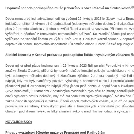
Dopravní nehoda podnapilého muže jedoucího u obce Rázová na elektro kolobě
Deset minut před jednadvacátou hodinou večerní 29. května 2023 jel 31letý muž z Brunt
koloběžce, přičemž vlivem silné podnapilosti (odborným měřením dechovými zkouškam
přes 2,2 promile alkoholu v dechu) nezvládl řízení a upadl na vozovku. Při tomto mu vz
vyšetření a ošetření v krnovském nemocničním zařízení. Ke zranění žádné jiné oso
vyčíslena na finanční částku ve výši 30 tisíc korun. Celá tato kolizní situace v doprav
dopravních nehod Dopravního inspektorátu Územního odboru Policie České republiky v 
Silniční kontrola v Krnově prokázala podnapilého řidiče s vysloveným zákazem ří
Deset minut před pátou hodinou ranní 29. května 2023 řídil po ulici Petrovické v Krno
značky Škoda Octavia, přičemž byl stavěn službu konající policejní autohlídkou z krno
bylo odborným měřením dechovými zkouškami zjištěno, že shora uvedený muž řídí os
nápojů, kdy mu byly naměřeny pozitivní výsledky s hodnotami okolo 1,1 promile alkoh
předchozí požití alkoholických nápojů před jízdou plně doznal a nepožádal o lékařsk
(krve nebo moči). Lustracemi v dostupných evidencích bylo dále ze strany zakročujíc
chvíli vysloven status neřidiče, kdy má rozhodnutími správných orgánů Městského
zákaz činnosti spočívající v zákazu řízení všech motorových vozidel, a to až do srpn
prověřování ze strany krnovských policistů a bruntálských kriminalistů pro důvod
ohrožení pod vlivem návykové látky a maření výkonu úředního rozhodnutí a vykázání.
NOVOJIČÍNSKO:
Případy výtržnictví 30letého muže ve Frenštátě pod Radhoštěm