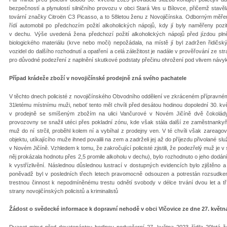
bezpečností a plynulostí silničního provozu v obci Stará Ves u Bílovce, přičemž stavě
tovární značky Citroën C3 Picasso, a to 58letou ženu z Novojičínska. Odborným měře
řídí automobil po předchozím požití alkoholických nápojů, kdy jí byly naměřeny pozi
v dechu. Výše uvedená žena předchozí požití alkoholických nápojů před jízdou pln
biologického materiálu (krve nebo moči) nepožádala, na místě jí byl zadržen řidičs
vozidel do dalšího rozhodnutí a opatření a celá záležitost je nadále v prověřování ze str
pro důvodné podezření z naplnění skutkové podstaty přečinu ohrožení pod vlivem návyk
Případ krádeže zboží v novojičínské prodejně zná svého pachatele
V těchto dnech policisté z novojičínského Obvodního oddělení ve zkráceném přípravném 
31letému místnímu muži, neboť tento měl chvíli před desátou hodinou dopolední 30. kvě
v prodejně se smíšeným zbožím na ulici Vančurové v Novém Jičíně dvě čokolád
provozovny se snažil utéci přes pokladní zónu, kde však stála další ze zaměstnankyň
muž do ní strčil, proběhl kolem ní a vybíhal z prodejny ven. V té chvíli však zareagov
objektu, utíkajícího muže ihned povalili na zem a zadrželi jej až do příjezdu přivolané sl
v Novém Jičíně. Vzhledem k tomu, že zakročující policisté zjistili, že podezřelý muž je 
něj prokázala hodnotu přes 2,5 promile alkoholu v dechu), bylo rozhodnuto o jeho dodán
k vystřízlivění. Následnou důslednou lustrací v dostupných evidencích bylo zjištěno 
poněvadž byl v posledních třech letech pravomocně odsouzen a potrestán rozsudk
trestnou činnost k nepodmíněnému trestu odnětí svobody v délce trvání dvou let a tř
strany novojičínských policistů a kriminalistů
Žádost o svědecké informace k dopravní nehodě v obci Vlčovice ze dne 27. květn