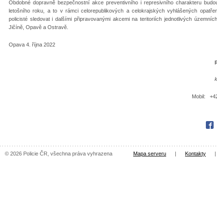
Obdobné dopravně bezpečnostní akce preventivního i represivního charakteru budou
letošního roku, a to v rámci celorepublikových a celokrajských vyhlášených opatřen
policisté sledovat i dalšími připravovanými akcemi na teritoriích jednotlivých územn
Jičíně, Opavě a Ostravě.
Opava 4. října 2022
Mobil: +4
Fac
© 2026 Policie ČR, všechna práva vyhrazena
Mapa serveru
|
Kontakty