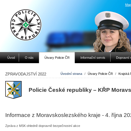
Map
Úvod
O nás
Útvary Policie ČR
Informační servis
Dopravní 
ZPRAVODAJSTVÍ 2022
Úvodní strana
/
Útvary Policie ČR
/
Krajská ř
Policie České republiky – KŘP
Moravs
Informace z Moravskoslezského kraje - 4. října 2
Zpráva z MSK ohledně dopravně bezpečnostní akce