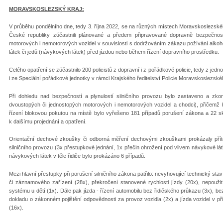
MORAVSKOSLEZSKÝ KRAJ:
V průběhu pondělního dne, tedy 3. října 2022, se na různých místech Moravskoslezského 
České republiky zúčastnili plánované a předem připravované dopravně bezpečnos
motorových i nemotorových vozidel v souvislosti s dodržováním zákazu požívání alko
látek či jedů (návykových látek) před jízdou nebo během řízení dopravního prostředku.
Celého opatření se zúčastnilo 200 policistů z dopravní i z pořádkové policie, tedy z jed
i ze Speciální pořádkové jednotky v rámci Krajského ředitelství Policie Moravskoslezské
Při dohledu nad bezpečností a plynulostí silničního provozu bylo zastaveno a zkont
dvoustopých či jednostopých motorových i nemotorových vozidel a chodci), přičemž b
řízení blokovou pokutou na místě bylo vyřešeno 181 případů porušení zákona a 22 
k dalšímu projednání a opatření.
Orientační dechové zkoušky či odborná měření dechovými zkouškami prokázaly přít
silničního provozu (3x přestupkové jednání, 1x přečin ohrožení pod vlivem návykové lá
návykových látek v těle řidiče bylo prokázáno 6 případů.
Mezi hlavní přestupky při porušení silničního zákona patřilo: nevyhovující technický sta
či záznamového zařízení (28x), překročení stanovené rychlosti jízdy (20x), nepouži
systému u dětí (1x). Dále pak jízda - řízení automobilu bez řidičského průkazu (3x), b
dokladu o zákonném pojištění odpovědnosti za provoz vozidla (2x) a jízda vozidel v př
(16x).