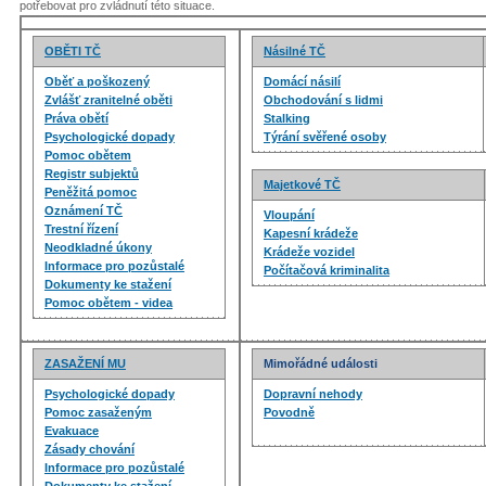
potřebovat pro zvládnutí této situace.
OBĚTI TČ
Násilné TČ
Oběť a poškozený
Domácí násilí
Zvlášť zranitelné oběti
Obchodování s lidmi
Práva obětí
Stalking
Psychologické dopady
Týrání svěřené osoby
Pomoc obětem
Registr subjektů
Majetkové TČ
Peněžitá pomoc
Oznámení TČ
Vloupání
Trestní řízení
Kapesní krádeže
Neodkladné úkony
Krádeže vozidel
Informace pro pozůstalé
Počítačová kriminalita
Dokumenty ke stažení
Pomoc obětem - videa
ZASAŽENÍ MU
Mimořádné události
Psychologické dopady
Dopravní nehody
Pomoc zasaženým
Povodně
Evakuace
Zásady chování
Informace pro pozůstalé
Dokumenty ke stažení