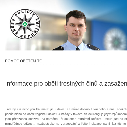
POMOC OBĚTEM TČ
Informace pro oběti trestných činů a zasaž
Trestný čin nebo jiná traumatizující událost se může dotknout každého z nás. Kdokol
pozůstalého po oběti tragické události. A každý v takové situaci reaguje jiným způsobem.
jsou přirozenou odezvou na náročnou či dokonce extrémní událost. Pokud jste se stal
mimořádnou událostí, nezůstávejte na zpracování a řešení situace sami. Na těchto 