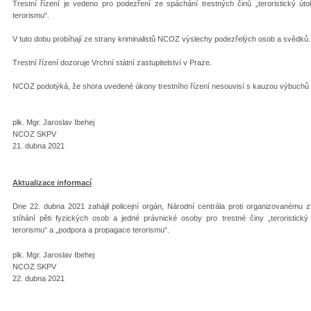
Trestní řízení je vedeno pro podezření ze spáchání trestných činů „teroristický út
terorismu“.
V tuto dobu probíhají ze strany kriminalistů NCOZ výslechy podezřelých osob a svědků.
Trestní řízení dozoruje Vrchní státní zastupitelství v Praze.
NCOZ podotýká, že shora uvedené úkony trestního řízení nesouvisí s kauzou výbuchů m
plk. Mgr. Jaroslav Ibehej
NCOZ SKPV
21. dubna 2021
Aktualizace informací
Dne 22. dubna 2021 zahájil policejní orgán, Národní centrála proti organizovanému zlo
stíhání pěti fyzických osob a jedné právnické osoby pro trestné činy „teroristický 
terorismu“ a „podpora a propagace terorismu“.
plk. Mgr. Jaroslav Ibehej
NCOZ SKPV
22. dubna 2021