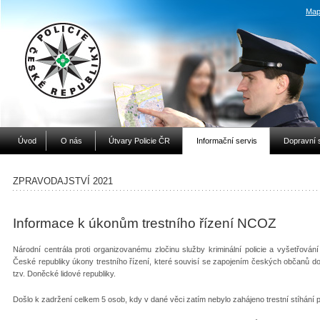
Map
Úvod
O nás
Útvary Policie ČR
Informační servis
Dopravní 
ZPRAVODAJSTVÍ 2021
Informace k úkonům trestního řízení NCOZ
Národní centrála proti organizovanému zločinu služby kriminální policie a vyšetřov
České republiky úkony trestního řízení, které souvisí se zapojením českých občanů do
tzv. Doněcké lidové republiky.
Došlo k zadržení celkem 5 osob, kdy v dané věci zatím nebylo zahájeno trestní stíhání 