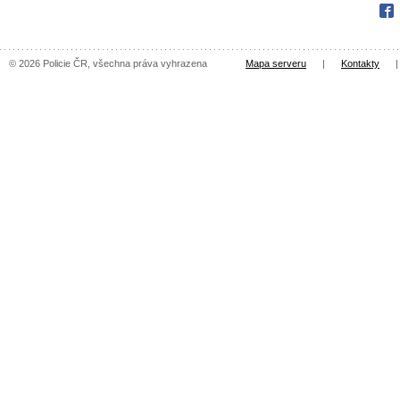
Fac
© 2026 Policie ČR, všechna práva vyhrazena
Mapa serveru
|
Kontakty